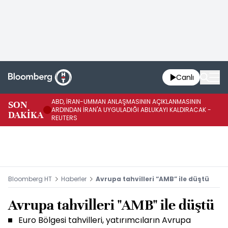
Canlı
ABD, İRAN-UMMAN ANLAŞMASININ AÇIKLANMASININ
AB
SON
ARDINDAN İRAN'A UYGULADIĞI ABLUKAYI KALDIRACAK -
GE
DAKİKA
REUTERS
UY
Bloomberg HT
Haberler
Avrupa tahvilleri “AMB” ile düştü
Avrupa tahvilleri "AMB" ile düştü
Euro Bölgesi tahvilleri, yatırımcıların Avrupa