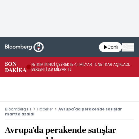
Canlı
SON
PETKİM İKİNCİ ÇEYREKTE 4,1 MİLYAR TL NET KAR AÇIKLADI,
İR
DAKİKA
BEKLENTİ 3,8 MİLYAR TL
UY
Bloomberg HT
Haberler
Avrupa'da perakende satışlar
martta azaldı
Avrupa'da perakende satışlar