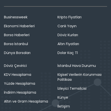
Businessweek
Kripto Fiyatları
Ekonomi Haberleri
Canlı Yayın
Borsa Haberleri
Döviz Kurları
Borsa İstanbul
Altın Fiyatları
Dünya Borsaları
Dolar Kaç Tl
Döviz Çevirici
İstanbul Hava Durumu
KDV Hesaplama
Kişisel Verilerin Korunması
Politikası
Yüzde Hesaplama
İzleyici Temsilcisi
İndirim Hesaplama
Künye
Altın ve Gram Hesaplama
İletişim