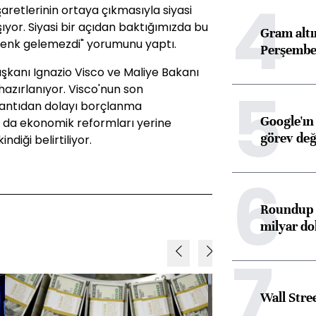
4
retlerinin ortaya çıkmasıyla siyasi
ıyor. Siyasi bir açıdan baktığımızda bu
Gram alt
 denk gelemezdi" yorumunu yaptı.
Perşembe 
şkanı Ignazio Visco ve Maliye Bakanı
5
azırlanıyor. Visco'nun son
kantıdan dolayı borçlanma
Google'ın
n da ekonomik reformları yerine
görev değ
diği belirtiliyor.
6
Roundup d
milyar dol
7
Wall Stre