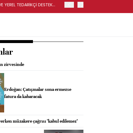
VE YEREL TEDARİKÇİ DESTEK
İŞLEM SONUCUNDA REKABET
İSE CARREFOURSA MAĞAZ
nlar
ın zirvesinde
Erdoğan: Çatışmalar sona ermezse
fatura da kabaracak
ürerken müzakere çağrısı "kabul edilemez"