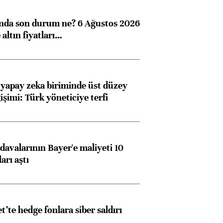
ında son durum ne? 6 Ağustos 2026
altın fiyatları…
 yapay zeka biriminde üst düzey
işimi: Türk yöneticiye terfi
avalarının Bayer'e maliyeti 10
arı aştı
Almanya, Commerzbank
Ba
et’te hedge fonlara siber saldırı
konusunda Unicredit ile
me