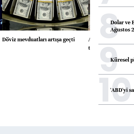
8
Dolar ve 
Ağustos 2
Döviz mevduatları artışa geçti
ABD'de konut başla
9
toparlandı
Küresel p
10
'ABD'yi s