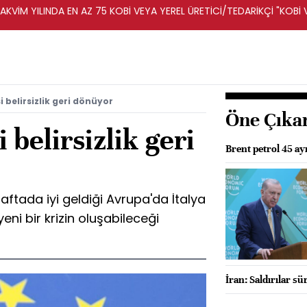
KVİM YILINDA EN AZ 75 KOBİ VEYA YEREL ÜRETİCİ/TEDARİKÇİ "KOBİ 
A DESTEKLENECEK -REKABET KURUMU
 belirsizlik geri dönüyor
Öne Çıka
 belirsizlik geri
Brent petrol 45 ay
ftada iyi geldiği Avrupa'da İtalya
eni bir krizin oluşabileceği
İran: Saldırılar s