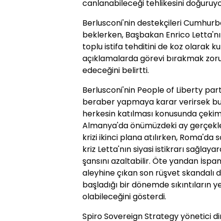
canlanabileceği tehlikesini doğuruyo
Berlusconi'nin destekçileri Cumhurb
beklerken, Başbakan Enrico Letta'n
toplu istifa tehditini de koz olarak ku
açıklamalarda görevi bırakmak zoru
edeceğini belirtti.
Berlusconi'nin People of Liberty part
beraber yapmaya karar verirsek bun
herkesin katılması konusunda çekim
Almanya'da önümüzdeki ay gerçekle
krizi ikinci plana atılırken, Roma'd
kriz Letta'nın siyasi istikrarı sağ
şansını azaltabilir. Öte yandan İsp
aleyhine çıkan son rüşvet skandalı 
başladığı bir dönemde sıkıntıların 
olabileceğini gösterdi.
Spiro Sovereign Strategy yönetici di