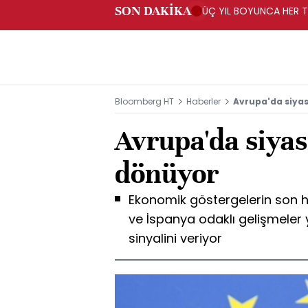
SON DAKİKA
ÜÇ YIL BOYUNCA HER TA
PROGRAMI" KAPSAMIND
Bloomberg HT
Haberler
Avrupa'da siyasi
Avrupa'da siyasi
dönüyor
Ekonomik göstergelerin son ha
ve İspanya odaklı gelişmeler y
sinyalini veriyor