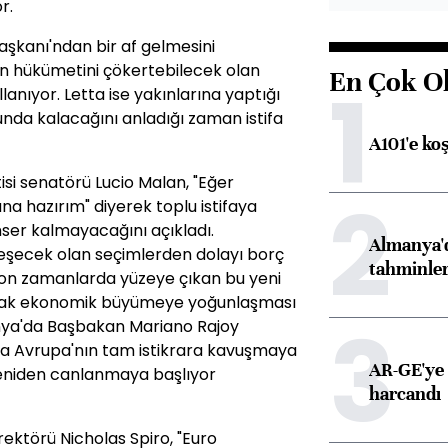
r.
aşkanı'ndan bir af gelmesini
ın hükümetini çökertebilecek olan
En Çok O
1
llanıyor. Letta ise yakınlarına yaptığı
nda kalacağını anladığı zaman istifa
A101'e ko
isi senatörü Lucio Malan, "Eğer
2
a hazırım" diyerek toplu istifaya
ser kalmayacağını açıkladı.
Almanya'd
şecek olan seçimlerden dolayı borç
tahminler
a son zamanlarda yüzeye çıkan bu yeni
layarak ekonomik büyümeye yoğunlaşması
3
anya'da Başbakan Mariano Rajoy
da Avrupa'nın tam istikrara kavuşmaya
AR-GE'ye 
yeniden canlanmaya başlıyor
harcandı
rektörü Nicholas Spiro, "Euro