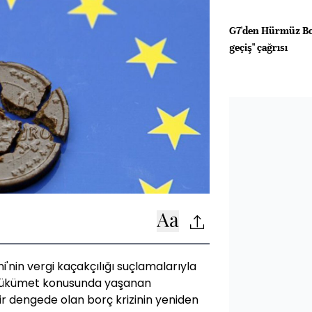
G7'den Hürmüz Boğ
geçiş" çağrısı
ni'nin vergi kaçakçılığı suçlamalarıyla
 hükümet konusunda yaşanan
bir dengede olan borç krizinin yeniden