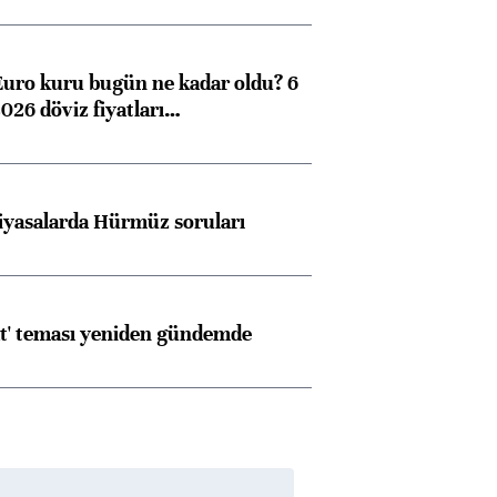
görüşmelere hazırlanıyor
Euro kuru bugün ne kadar oldu? 6
026 döviz fiyatları…
ngıçları
iyasalarda Hürmüz soruları
at' teması yeniden gündemde