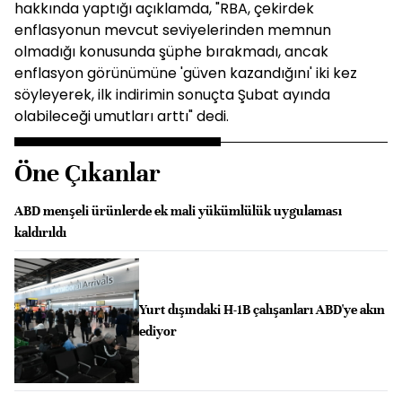
hakkında yaptığı açıklamda, "RBA, çekirdek
enflasyonun mevcut seviyelerinden memnun
olmadığı konusunda şüphe bırakmadı, ancak
enflasyon görünümüne 'güven kazandığını' iki kez
söyleyerek, ilk indirimin sonuçta Şubat ayında
olabileceği umutları arttı" dedi.
Öne Çıkanlar
ABD menşeli ürünlerde ek mali yükümlülük uygulaması
kaldırıldı
Yurt dışındaki H-1B çalışanları ABD'ye akın
ediyor