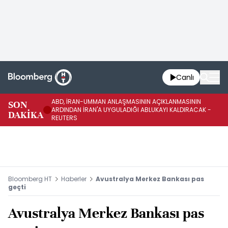
Canlı
ABD, İRAN-UMMAN ANLAŞMASININ AÇIKLANMASININ
AB
SON
ARDINDAN İRAN'A UYGULADIĞI ABLUKAYI KALDIRACAK -
GE
DAKİKA
REUTERS
UY
Bloomberg HT
Haberler
Avustralya Merkez Bankası pas
geçti
Avustralya Merkez Bankası pas