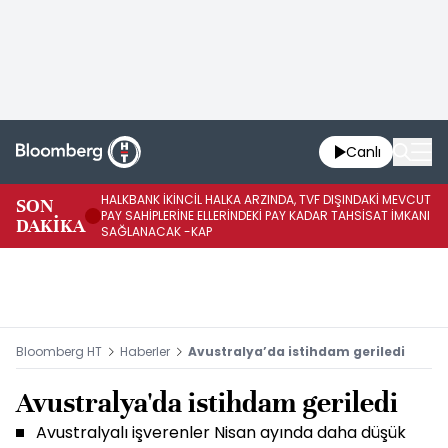
Canlı
HALKBANK İKİNCİL HALKA ARZINDA, TVF DIŞINDAKİ MEVCUT
HA
SON
PAY SAHİPLERİNE ELLERİNDEKİ PAY KADAR TAHSİSAT İMKANI
KO
DAKİKA
SAĞLANACAK -KAP
-K
Bloomberg HT
Haberler
Avustralya’da istihdam geriledi
Avustralya'da istihdam geriledi
Avustralyalı işverenler Nisan ayında daha düşük