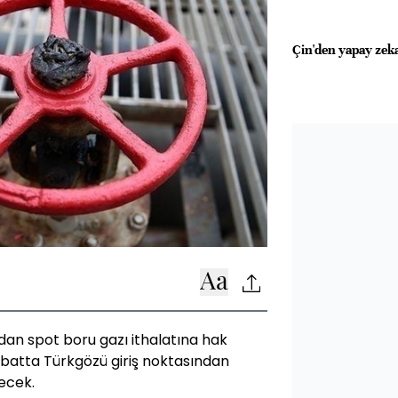
Çin'den yapay zeka
an spot boru gazı ithalatına hak
ubatta Türkgözü giriş noktasından
ecek.