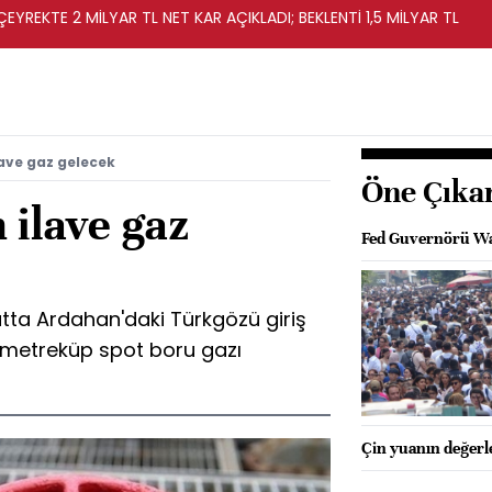
EYREKTE 2 MİLYAR TL NET KAR AÇIKLADI; BEKLENTİ 1,5 MİLYAR TL
ave gaz gelecek
Öne Çıka
 ilave gaz
Fed Guvernörü Wal
tta Ardahan'daki Türkgözü giriş
 metreküp spot boru gazı
Çin yuanın değerl