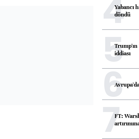
4
Yabancı h
döndü
5
Trump'ın 
iddiası
6
Avrupa'da
7
FT: Warsh
artırımın