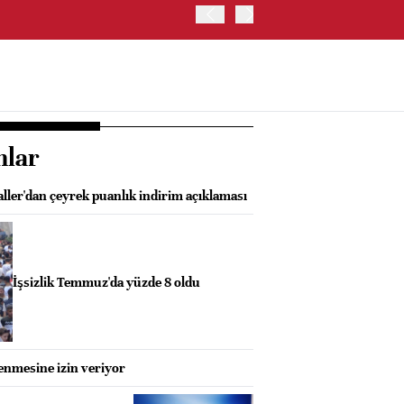
İRAN VE UMMAN, HÜRMÜZ 
OLUŞTURMAYI PLANLIYOR
nlar
ler'dan çeyrek puanlık indirim açıklaması
İşsizlik Temmuz'da yüzde 8 oldu
enmesine izin veriyor