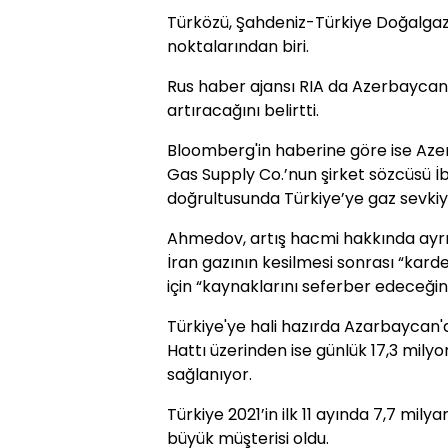
Türközü, Şahdeniz-Türkiye Doğalgaz B
noktalarından biri.
Rus haber ajansı RIA da Azerbaycan'
artıracağını belirtti.
Bloomberg'in haberine göre ise Aze
Gas Supply Co.’nun şirket sözcüsü 
doğrultusunda Türkiye’ye gaz sevkiyat
Ahmedov, artış hacmi hakkında ayrı
İran gazının kesilmesi sonrası “kard
için “kaynaklarını seferber edeceğini
Türkiye'ye hali hazırda Azarbaycan
Hattı üzerinden ise günlük 17,3 mily
sağlanıyor.
Türkiye 2021’in ilk 11 ayında 7,7 mil
büyük müşterisi oldu.