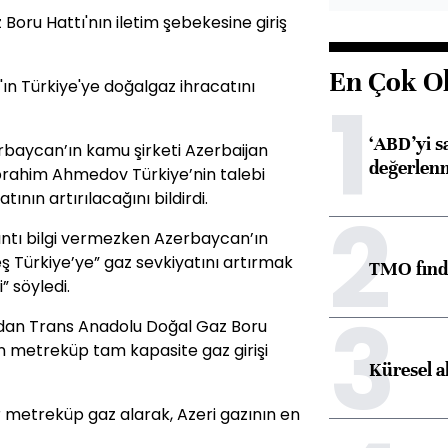
oru Hattı'nın iletim şebekesine giriş
En Çok O
ın Türkiye'ye doğalgaz ihracatını
1
‘ABD’yi s
rbaycan’ın kamu şirketi Azerbaijan
değerlen
İbrahim Ahmedov Türkiye’nin talebi
ının artırılacağını bildirdi.
2
ntı bilgi vermezken Azerbaycan’ın
eş Türkiye’ye” gaz sevkiyatını artırmak
TMO fındık
” söyledi.
3
'dan Trans Anadolu Doğal Gaz Boru
on metreküp tam kapasite gaz girişi
Küresel a
yar metreküp gaz alarak, Azeri gazının en