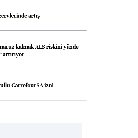
rvlerinde artış
 maruz kalmak ALS riskini yüzde
 artırıyor
şullu CarrefourSA izni