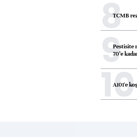
8
TCMB reze
9
Pestisite
70’e kadar
10
A101'e ko