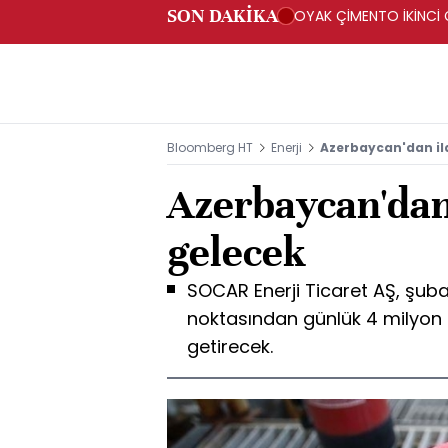
SON DAKİKA
OYAK ÇİMENTO İKİNCİ Ç
Bloomberg HT
Enerji
Azerbaycan'dan il
Azerbaycan'dan
gelecek
SOCAR Enerji Ticaret AŞ, şuba
noktasından günlük 4 milyon
getirecek.