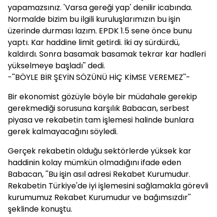
yapamazsınız. 'Varsa gereği yap' denilir icabında.
Normalde bizim bu ilgili kuruluşlarımızın bu işin
üzerinde durması lazım. EPDK 1.5 sene önce bunu
yaptı. Kar haddine limit getirdi. İki ay sürdürdü,
kaldırdı. Sonra basamak basamak tekrar kar hadleri
yükselmeye başladı'' dedi.
-''BÖYLE BİR ŞEYİN SÖZÜNÜ HİÇ KİMSE VEREMEZ''-
Bir ekonomist gözüyle böyle bir müdahale gerekip
gerekmediği sorusuna karşılık Babacan, serbest
piyasa ve rekabetin tam işlemesi halinde bunlara
gerek kalmayacağını söyledi.
Gerçek rekabetin olduğu sektörlerde yüksek kar
haddinin kolay mümkün olmadığını ifade eden
Babacan, ''Bu işin asıl adresi Rekabet Kurumudur.
Rekabetin Türkiye'de iyi işlemesini sağlamakla görevli
kurumumuz Rekabet Kurumudur ve bağımsızdır''
şeklinde konuştu.