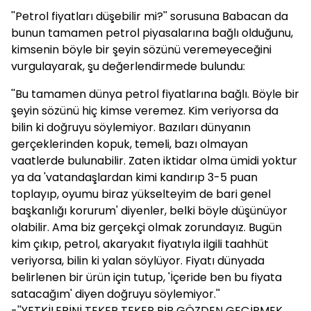
''Petrol fiyatları düşebilir mi?'' sorusuna Babacan da
bunun tamamen petrol piyasalarına bağlı olduğunu,
kimsenin böyle bir şeyin sözünü veremeyeceğini
vurgulayarak, şu değerlendirmede bulundu:
''Bu tamamen dünya petrol fiyatlarına bağlı. Böyle bir
şeyin sözünü hiç kimse veremez. Kim veriyorsa da
bilin ki doğruyu söylemiyor. Bazıları dünyanın
gerçeklerinden kopuk, temeli, bazı olmayan
vaatlerde bulunabilir. Zaten iktidar olma ümidi yoktur
ya da 'vatandaşlardan kimi kandırıp 3-5 puan
toplayıp, oyumu biraz yükselteyim de bari genel
başkanlığı korurum' diyenler, belki böyle düşünüyor
olabilir. Ama biz gerçekçi olmak zorundayız. Bugün
kim çıkıp, petrol, akaryakıt fiyatıyla ilgili taahhüt
veriyorsa, bilin ki yalan söylüyor. Fiyatı dünyada
belirlenen bir ürün için tutup, 'İçeride ben bu fiyata
satacağım' diyen doğruyu söylemiyor.''
-''YETKİLERİNİ TEKER TEKER BİR GÖZDEN GEÇİRMEK