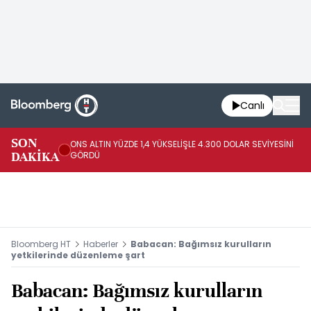
Canlı
SK
SON
ONS ALTIN YÜZDE 1,4 YÜKSELİŞLE 4.300 DOLAR SEVİYESİNİ
GE
DAKİKA
GÖRDÜ
DO
Bloomberg HT
Haberler
Babacan: Bağımsız kurulların
yetkilerinde düzenleme şart
Babacan: Bağımsız kurulların