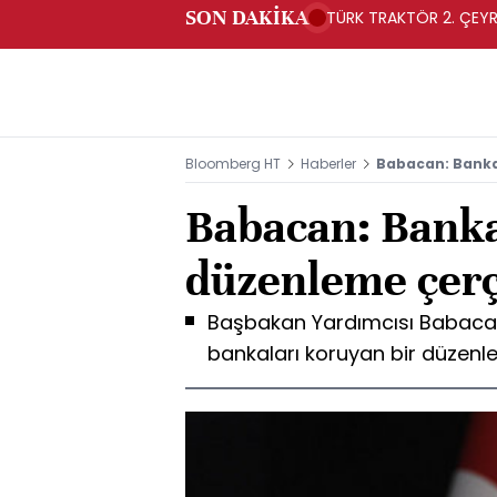
SON DAKİKA
TÜRK TRAKTÖR 2. ÇEYRE
Bloomberg HT
Haberler
Babacan: Banka
Babacan: Banka
düzenleme çer
Başbakan Yardımcısı Babacan,
bankaları koruyan bir düzenl