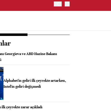
ABD'DE NASDAQ 100 ENDE
nlar
nı Georgieva ve ABD Hazine Bakanı
ü
Alphabet'in geliri ilk çeyrekte artarken,
Intel'in geliri değişmedi
ilk çeyrekte zarar açıkladı