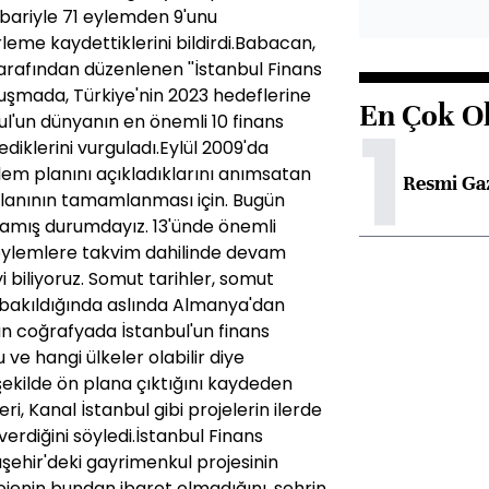
tibariyle 71 eylemden 9'unu
rleme kaydettiklerini bildirdi.Babacan,
tarafından düzenlenen ''İstanbul Finans
uşmada, Türkiye'nin 2023 hedeflerine
En Çok O
1
l'un dünyanın en önemli 10 finans
diklerini vurguladı.Eylül 2009'da
eylem planını açıkladıklarını anımsatan
Resmi Ga
planının tamamlanması için. Bugün
lamış durumdayız. 13'ünde önemli
 eylemlere takvim dahilinde devam
i biliyoruz. Somut tarihler, somut
a bakıldığında aslında Almanya'dan
 coğrafyada İstanbul'un finans
ve hangi ülkeler olabilir diye
 şekilde ön plana çıktığını kaydeden
i, Kanal İstanbul gibi projelerin ilerde
 verdiğini söyledi.İstanbul Finans
aşehir'deki gayrimenkul projesinin
ojenin bundan ibaret olmadığını, şehrin