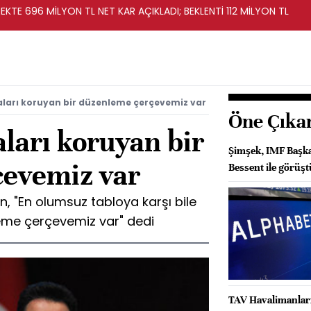
KTE 696 MİLYON TL NET KAR AÇIKLADI; BEKLENTİ 112 MİLYON TL
ları koruyan bir düzenleme çerçevemiz var
Öne Çıka
ları koruyan bir
Şimşek, IMF Başka
çevemiz var
Bessent ile görüşt
 "En olumsuz tabloya karşı bile
eme çerçevemiz var" dedi
TAV Havalimanları 