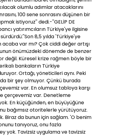
 kılacak olumlu adımlar atacaklarını
sonrasını, 100 sene sonrasını düşünen bir
pmak istiyoruz'' dedi.-''GELİP DE
cı yatırımcıların Türkiye'ye ilgisine
ürdürdü:''Son 8,5 yılda 'Türkiye'ye
 acaba var mı? Çok ciddi değer artışı
k. Bunun önümüzdeki dönemde de benzer
 değil. Küresel krize rağmen böyle bir
rikalı bankaların Türkiye
yor. Ortağı, yöneticileri aynı. Peki
rada bir şey olmuyor. Çünkü burada
rçevemiz var. En olumsuz tabloya karşı
me çerçevemiz var. Denetleme
z yok. En küçüğünden, en büyüyüğüne
nu bağımsız otoritelerle yürütüyoruz.
ok. Biraz da bunun için sağlam. 'O benim
nunu tanıyoruz, onu fazla
şey yok. Tavizsiz uygulama ve tavizsiz