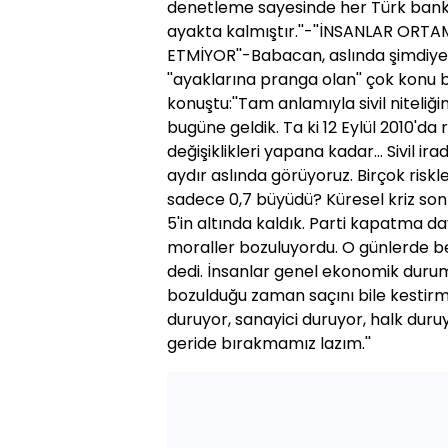
denetleme sayesinde her Türk ban
ayakta kalmıştır.''-''İNSANLAR OR
ETMİYOR''-Babacan, aslında şimdiye
''ayaklarına pranga olan'' çok konu
konuştu:''Tam anlamıyla sivil niteli
bugüne geldik. Ta ki 12 Eylül 2010'
değişiklikleri yapana kadar... Sivil 
aydır aslında görüyoruz. Birçok riskl
sadece 0,7 büyüdü? Küresel kriz son
5'in altında kaldık. Parti kapatma 
moraller bozuluyordu. O günlerde be
dedi. İnsanlar genel ekonomik durum
bozulduğu zaman saçını bile kestirm
duruyor, sanayici duruyor, halk duru
geride bırakmamız lazım.''