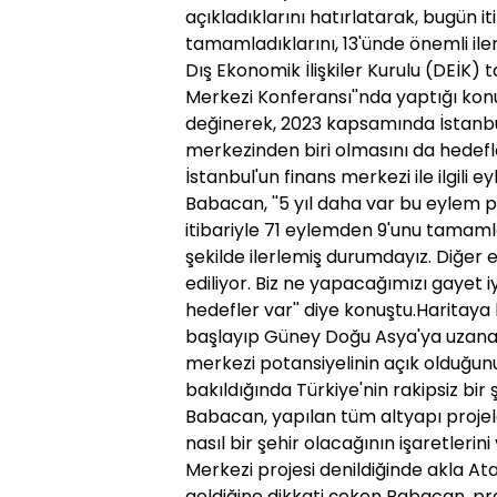
açıkladıklarını hatırlatarak, bugün i
tamamladıklarını, 13'ünde önemli ile
Dış Ekonomik İlişkiler Kurulu (DEİK) 
Merkezi Konferansı''nda yaptığı kon
değinerek, 2023 kapsamında İstanbu
merkezinden biri olmasını da hedefle
İstanbul'un finans merkezi ile ilgili 
Babacan, ''5 yıl daha var bu eylem 
itibariyle 71 eylemden 9'unu tamam
şekilde ilerlemiş durumdayız. Diğer
ediliyor. Biz ne yapacağımızı gayet iy
hedefler var'' diye konuştu.Haritay
başlayıp Güney Doğu Asya'ya uzanan
merkezi potansiyelinin açık olduğunu 
bakıldığında Türkiye'nin rakipsiz bir
Babacan, yapılan tüm altyapı projeler
nasıl bir şehir olacağının işaretlerini
Merkezi projesi denildiğinde akla At
geldiğine dikkati çeken Babacan, pr