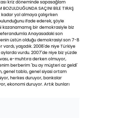
kası kriz döneminde sapasağlam
TAM BOZULDUĞUNDA SAÇINI BİLE TIRAŞ
 kadar yol almaya çalışırken
 bulunduğunu ifade ederek, şöyle
ğini kazanamamış bir demokrasiyle biz
da referandumla Anayasadaki son
iradenin üstün olduğu demokrasiyi son 7-8
er vardı, yaşadık. 2008'de niye Türkiye
 aylarda vurdu. 2007'de niye biz yüzde
davası, e-muhtıra derken olmuyor,
nim berberim 'bu ay müşteri az geldi'
, genel tablo, genel siyasi ortam
iyor, herkes duruyor, bankalar
yor, ekonomi duruyor. Artık bunları