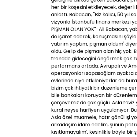
her bir köşesini etkileyecek, değerli
anlattı. Babacan, ''Biz kalıcı, 50 yıl 
vizyonla İstanbul'u finans merkezi ya
PİŞMAN OLAN YOK''-Ali Babacan, yaban
de işaret ederek, konuşmasını şöyle s
yatırım yaptım, pişman oldum' diyen
oldu. Gelip de pişman olan hiç yo
trendde gideceğini öngörmek çok zor
performans ortada. Avrupalı ve Ame
operasyonları sapasağlam ayakta duru
evlerinde niye etkileniyorlar da bu
bizim çok ihtiyatlı bir düzenleme çe
bile bankaları koruyan bir düzenle
çerçevemiz de çok güçlü. Asla tavi
kural neyse harfiyen uygulanıyor. Bu
Asla özel muamele, hatır gönül işi y
arkadaşım idare edelim, şunun patro
kısıtlamayalım', kesinlikle böyle bir 