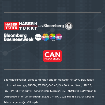
Sitemizdeki veriler Foreks tarafından sağlanmaktadır. NASDAQ, Dow Jones
Industrial Average, SHCOM, FTSE 100, CAC 40, DAX 30, Hang Seng, IBEX 35,
BOVESPA, VİOP ve Tahvil-bono verileri 15 dakika; CME, NYMEX VE S&P verileri 10
dakika gecikmeli verilmektedir. YASAL UYARI © 2026 Kayıtlı Elektronik Posta
Adresi : cgorsel@hs03.kep.tr