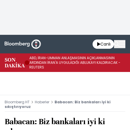
Canlı
ABD, İRAN-UMMAN ANLAŞMASININ AÇIKLANMASININ
AB
SON
ARDINDAN İRAN'A UYGULADIĞI ABLUKAYI KALDIRACAK -
GE
DAKİKA
REUTERS
UY
Bloomberg HT
Haberler
Babacan: Biz bankaları iyi ki
sıkıştırıyoruz
Babacan: Biz bankaları iyi ki