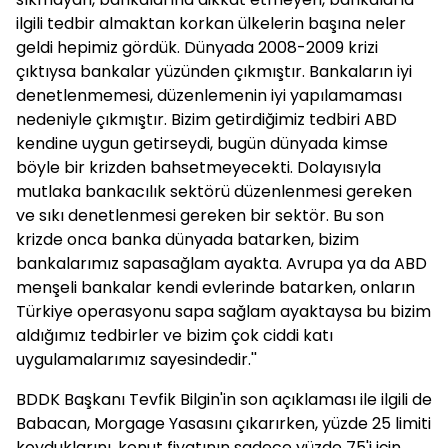
ilgili tedbir almaktan korkan ülkelerin başına neler
geldi hepimiz gördük. Dünyada 2008-2009 krizi
çıktıysa bankalar yüzünden çıkmıştır. Bankaların iyi
denetlenmemesi, düzenlemenin iyi yapılamaması
nedeniyle çıkmıştır. Bizim getirdiğimiz tedbiri ABD
kendine uygun getirseydi, bugün dünyada kimse
böyle bir krizden bahsetmeyecekti. Dolayısıyla
mutlaka bankacılık sektörü düzenlenmesi gereken
ve sıkı denetlenmesi gereken bir sektör. Bu son
krizde onca banka dünyada batarken, bizim
bankalarımız sapasağlam ayakta. Avrupa ya da ABD
menşeli bankalar kendi evlerinde batarken, onların
Türkiye operasyonu sapa sağlam ayaktaysa bu bizim
aldığımız tedbirler ve bizim çok ciddi katı
uygulamalarımız sayesindedir.''
BDDK Başkanı Tevfik Bilgin'in son açıklaması ile ilgili de
Babacan, Morgage Yasasını çıkarırken, yüzde 25 limiti
koyduklarını, konut fiyatının sadece yüzde 75'i için