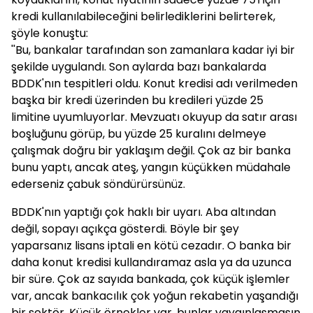
kredi kullanılabileceğini belirlediklerini belirterek,
şöyle konuştu:
''Bu, bankalar tarafından son zamanlara kadar iyi bir
şekilde uygulandı. Son aylarda bazı bankalarda
BDDK'nın tespitleri oldu. Konut kredisi adı verilmeden
başka bir kredi üzerinden bu kredileri yüzde 25
limitine uyumluyorlar. Mevzuatı okuyup da satır arası
boşluğunu görüp, bu yüzde 25 kuralını delmeye
çalışmak doğru bir yaklaşım değil. Çok az bir banka
bunu yaptı, ancak ateş, yangın küçükken müdahale
ederseniz çabuk söndürürsünüz.
BDDK'nın yaptığı çok haklı bir uyarı. Aba altından
değil, sopayı açıkça gösterdi. Böyle bir şey
yaparsanız lisans iptali en kötü cezadır. O banka bir
daha konut kredisi kullandıramaz asla ya da uzunca
bir süre. Çok az sayıda bankada, çok küçük işlemler
var, ancak bankacılık çok yoğun rekabetin yaşandığı
bir sektör. Küçük örnekler var, bunlar yaygınlaşmasın