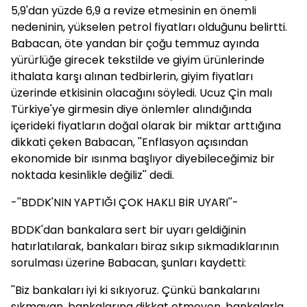
5,9'dan yüzde 6,9 a revize etmesinin en önemli
nedeninin, yükselen petrol fiyatları olduğunu belirtti.
Babacan, öte yandan bir çoğu temmuz ayında
yürürlüğe girecek tekstilde ve giyim ürünlerinde
ithalata karşı alınan tedbirlerin, giyim fiyatları
üzerinde etkisinin olacağını söyledi. Ucuz Çin malı
Türkiye'ye girmesin diye önlemler alındığında
içerideki fiyatların doğal olarak bir miktar arttığına
dikkati çeken Babacan, ''Enflasyon açısından
ekonomide bir ısınma başlıyor diyebileceğimiz bir
noktada kesinlikle değiliz'' dedi.
-''BDDK'NIN YAPTIĞI ÇOK HAKLI BİR UYARI''-
BDDK'dan bankalara sert bir uyarı geldiğinin
hatırlatılarak, bankaları biraz sıkıp sıkmadıklarının
sorulması üzerine Babacan, şunları kaydetti:
''Biz bankaları iyi ki sıkıyoruz. Çünkü bankalarını
sıkmayan, bankalarına dikkat etmeyen, bankalarla