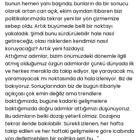
bunun hemen yanı başında, bunların da bir sonucu
olarak artan cari açık, ekim ayından itibaren bizi
politikalarımızda tekrar yeni bir yön çizmemize
sebep oldu. Artık büyümede belli bir noktayı
yakaladık. Şimdi bunu sürdürülebilir hale nasıl
getireceğiz, olası risklerden kendimizi nasıl
koruyacağız? Artık yeni fazdayız.
Attığımız adımlar, bizim önümüzdeki dönemle ilgili
atmış olduğumuz özgün adımlardır çünkü dünyada ilk
ve herkes merakla da takip ediyor. İşe yarayacak mı,
yaramayacak mı noktasında da hala izleniyor. Biz de
bakıyoruz. Sonuçlarından biz de bugün itibariyle
açıkçası çok emin değiliz ama trendlere
baktığımızda, bugüne kadarki gelişmelere
baktığımızda doğru adımlar attığımızı düşünüyoruz.
Bu adımların belki dozajı yeterli olmaz. Dozajına
tekrar ileride bakılabilir. Sürekli izlenen, her hafta
takip edilen ve her haftaki gelişmelere göre icabında
yön değiştirebilen bir politika seti bu... ''