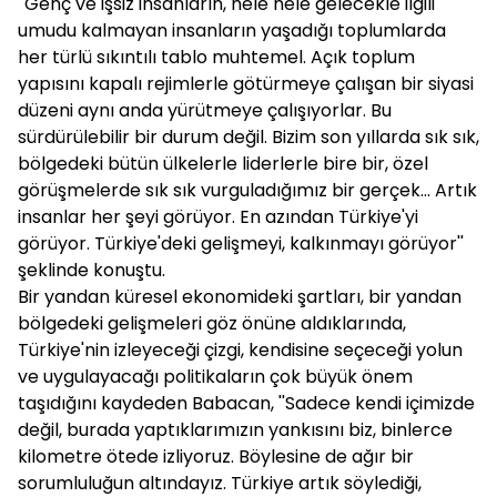
''Genç ve işsiz insanların, hele hele gelecekle ilgili
umudu kalmayan insanların yaşadığı toplumlarda
her türlü sıkıntılı tablo muhtemel. Açık toplum
yapısını kapalı rejimlerle götürmeye çalışan bir siyasi
düzeni aynı anda yürütmeye çalışıyorlar. Bu
sürdürülebilir bir durum değil. Bizim son yıllarda sık sık,
bölgedeki bütün ülkelerle liderlerle bire bir, özel
görüşmelerde sık sık vurguladığımız bir gerçek... Artık
insanlar her şeyi görüyor. En azından Türkiye'yi
görüyor. Türkiye'deki gelişmeyi, kalkınmayı görüyor''
şeklinde konuştu.
Bir yandan küresel ekonomideki şartları, bir yandan
bölgedeki gelişmeleri göz önüne aldıklarında,
Türkiye'nin izleyeceği çizgi, kendisine seçeceği yolun
ve uygulayacağı politikaların çok büyük önem
taşıdığını kaydeden Babacan, ''Sadece kendi içimizde
değil, burada yaptıklarımızın yankısını biz, binlerce
kilometre ötede izliyoruz. Böylesine de ağır bir
sorumluluğun altındayız. Türkiye artık söylediği,