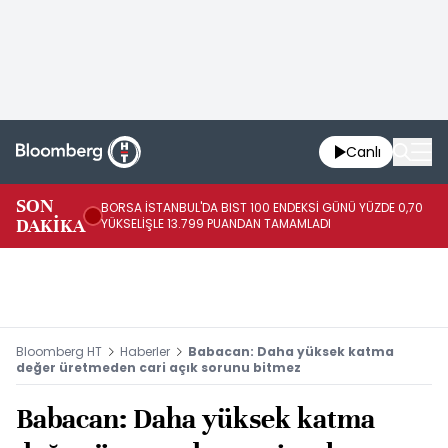
Canlı
SON
BORSA İSTANBUL'DA BIST 100 ENDEKSİ GÜNÜ YÜZDE 0,70
AB
DAKİKA
YÜKSELİŞLE 13.799 PUANDAN TAMAMLADI
AR
Bloomberg HT
Haberler
Babacan: Daha yüksek katma
değer üretmeden cari açık sorunu bitmez
Babacan: Daha yüksek katma