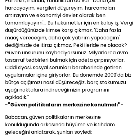
Portekiz, İrlanda, Yunanistan da var. 'Daha çok
harcayayım, vergileri düşüreyim, harcamaları
artırayım ve ekonomiyi devlet olarak ben
tamamlayayım'... Bu hükümetler için en kolay iş. Vergi
düşürdüğünüzde kimse karşı çıkmaz. 'Daha fazla
maaş vereceğim, daha çok yatırım yapacağım'
dediğinizde de itiraz çıkmaz. Peki ileride ne olacak?
Güven unsurunu kaybediyorsunuz. Milyarlarca avro
tasarruf tedbirleri bulmak için adeta çırpınıyorlar.
Ciddi siyasi, sosyal sorunları beraberinde getiren
uygulamalar içine giriyorlar. Bu dönemde 2009'da biz
bütçe açığımızı nasıl düşüreceğiz, borç stokumuzu
aşağı noktalara indireceğimizin programını
açıkladık.''
-''Güven politikaların merkezine konulmalı''-
Babacan
, güven politikaların merkezine
konulduğunda arkasında büyüme ve istihdam
geleceğini anlatarak, şunları söyledi: