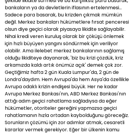
şekilde likidite sürmesi ve bu karşılıksız para basarak,
bankaların ya da devletlerin iflasının ertelenmesi...
Sadece para basarak, bu krizden çıkmak mümkün
değil. Merkez bankaları hükümetlere fırsat penceresi
olsun diye geçici olarak piyasaya likidite sağlayabilir.
Nihai kredi veren kuruluş olarak bir çöküşü önlemek
için hızlı büyüyen yangını söndürmek için veriliyor
olabilir. Ama ilelebet merkez bankalarının sağlamış
olduğu likiditeye dayanarak, 'biz bu krizi çözdük, kriz
arkamızda kaldı artık önümüz açık' demek çok zor.
Geçtiğimiz hafta 2 gün Kuala Lumpur'da, 2 gün de
Londra'daydım. Hem Avrupa'da hem Asya'da özellikle
Avrupa odaklı krizin endişesi büyük. Her ne kadar
Avrupa Merkez Bankası'nın, ABD Merkez Bankası'nın
attığı adım geçici rahatlama sağladıysa da eğer
hükümetler, otoriteler gereğini yapmazsa geçici
rahatlamanın hızla ortadan kaybolduğunu göreceğiz.
Sorunların çözümü için zor adımlar atmak, cesaretli
kararlar vermek gerekiyor. Eğer bir ülkenin kamu