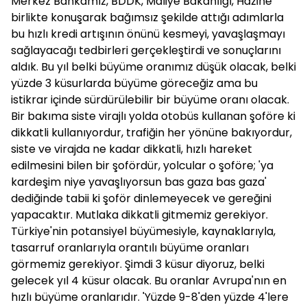
Merkez Bankamız, BDDK, Maliye Bakanlığı, Hazine
birlikte konuşarak bağımsız şekilde attığı adımlarla
bu hızlı kredi artışının önünü kesmeyi, yavaşlaşmayı
sağlayacağı tedbirleri gerçekleştirdi ve sonuçlarını
aldık. Bu yıl belki büyüme oranımız düşük olacak, belki
yüzde 3 küsurlarda büyüme göreceğiz ama bu
istikrar içinde sürdürülebilir bir büyüme oranı olacak.
Bir bakıma siste virajlı yolda otobüs kullanan şoföre ki
dikkatli kullanıyordur, trafiğin her yönüne bakıyordur,
siste ve virajda ne kadar dikkatli, hızlı hareket
edilmesini bilen bir şofördür, yolcular o şoföre; 'ya
kardeşim niye yavaşlıyorsun bas gaza bas gaza'
dediğinde tabii ki şoför dinlemeyecek ve gereğini
yapacaktır. Mutlaka dikkatli gitmemiz gerekiyor.
Türkiye'nin potansiyel büyümesiyle, kaynaklarıyla,
tasarruf oranlarıyla orantılı büyüme oranları
görmemiz gerekiyor. Şimdi 3 küsur diyoruz, belki
gelecek yıl 4 küsur olacak. Bu oranlar Avrupa'nın en
hızlı büyüme oranlarıdır. 'Yüzde 9-8'den yüzde 4'lere