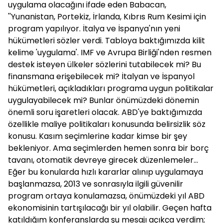
uygulama olacağını ifade eden
Babacan
,
''Yunanistan, Portekiz, İrlanda, Kıbrıs Rum Kesimi için
program yapılıyor. İtalya ve İspanya'nın yeni
hükümetleri sözler verdi. Tabloya baktığımızda kilit
kelime 'uygulama'. IMF ve Avrupa Birliği'nden resmen
destek isteyen ülkeler sözlerini tutabilecek mi? Bu
finansmana erişebilecek mi? İtalyan ve İspanyol
hükümetleri, açıkladıkları programa uygun politikalar
uygulayabilecek mi? Bunlar önümüzdeki dönemin
önemli soru işaretleri olacak. ABD'ye baktığımızda
özellikle maliye politikaları konusunda belirsizlik söz
konusu. Kasım seçimlerine kadar kimse bir şey
bekleniyor. Ama seçimlerden hemen sonra bir borç
tavanı, otomatik devreye girecek düzenlemeler...
Eğer bu konularda hızlı kararlar alınıp uygulamaya
başlanmazsa, 2013 ve sonrasıyla ilgili güvenilir
program ortaya konulamazsa, önümüzdeki yıl ABD
ekonomisinin tartışılacağı bir yıl olabilir. Geçen hafta
katıldığım konferanslarda şu mesajı açıkça verdim;