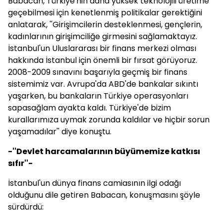
Babacan
, Türkiye'nin daha yüksek teknolojili üretime
geçebilmesi için kenetlenmiş politikalar gerektiğini
anlatarak, ''Girişimcilerin desteklenmesi, gençlerin,
kadınlarının girişimciliğe girmesini sağlamaktayız.
İstanbul'un Uluslararası bir finans merkezi olması
hakkında İstanbul için önemli bir fırsat görüyoruz.
2008-2009 sınavını başarıyla geçmiş bir finans
sistemimiz var. Avrupa'da ABD'de bankalar sıkıntı
yaşarken, bu bankaların Türkiye operasyonları
sapasağlam ayakta kaldı. Türkiye'de bizim
kurallarımıza uymak zorunda kaldılar ve hiçbir sorun
yaşamadılar'' diye konuştu.
-''Devlet harcamalarının büyümemize katkısı
sıfır''-
İstanbul'un dünya finans camiasının ilgi odağı
olduğunu dile getiren
Babacan
, konuşmasını şöyle
sürdürdü: