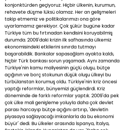
konjonktürden geçiyoruz. Hiçbir ülkenin, kurumun,
rehavete düşme lüksü olamaz. Her an gelişmeleri
takip etmemiz ve politikalarımızı ona göre
uyarlamamız gerekiyor. Çok şükür bugüne kadar
Türkiye tüm bu fırtınadan kendisini koruyabilmiş
durumda. 2009'daki krizin ilk safhasında ülkemiz
ekonomisindeki etkilerini sınırda tutmayı
başarabildik. Bankalar sapasağlam ayakta kaldı,
hiçbir Türk bankası sorun yaşamadı. Aynı zamanda
Türkiye'nin kamu maliyesinin güçlü oluşu, bütçe
açığının ve borç stokunun düşük oluşu ülkeyi bu
türbülanstan korumuş oldu. Türkiye'nin kriz öncesi
yaptığı reformlar, bünyemizi güçlendirdi. Kriz
döneminde de farklı reformlar yaptık. 2009'da pek
çok ülke mali genişleme yoluyla daha çok devlet
parası harcayıp bütçe açığını artırıp, 'devletin
piyasaya sağlayacağı imkanlarla da bu ekonomi
büyür' dedi. Bu ülkeler arasında İspanya, İtalya,