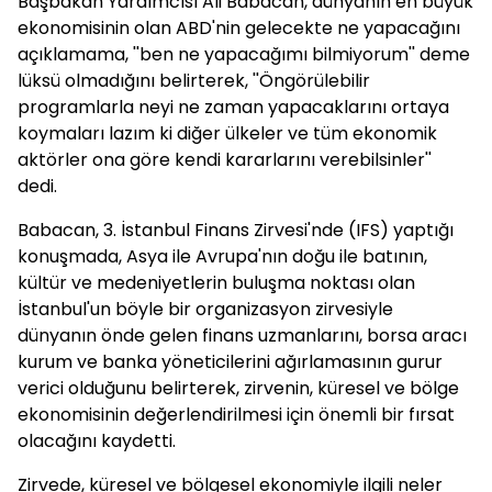
Başbakan Yardımcısı Ali
Babacan
, dünyanın en büyük
ekonomisinin olan ABD'nin gelecekte ne yapacağını
açıklamama, ''ben ne yapacağımı bilmiyorum'' deme
lüksü olmadığını belirterek, ''Öngörülebilir
programlarla neyi ne zaman yapacaklarını ortaya
koymaları lazım ki diğer ülkeler ve tüm ekonomik
aktörler ona göre kendi kararlarını verebilsinler''
dedi.
Babacan
, 3. İstanbul Finans Zirvesi'nde (IFS) yaptığı
konuşmada, Asya ile Avrupa'nın doğu ile batının,
kültür ve medeniyetlerin buluşma noktası olan
İstanbul'un böyle bir organizasyon zirvesiyle
dünyanın önde gelen finans uzmanlarını, borsa aracı
kurum ve banka yöneticilerini ağırlamasının gurur
verici olduğunu belirterek, zirvenin, küresel ve bölge
ekonomisinin değerlendirilmesi için önemli bir fırsat
olacağını kaydetti.
Zirvede, küresel ve bölgesel ekonomiyle ilgili neler