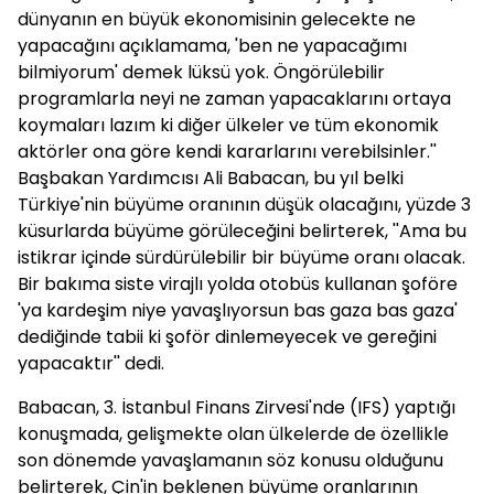
dünyanın en büyük ekonomisinin gelecekte ne
yapacağını açıklamama, 'ben ne yapacağımı
bilmiyorum' demek lüksü yok. Öngörülebilir
programlarla neyi ne zaman yapacaklarını ortaya
koymaları lazım ki diğer ülkeler ve tüm ekonomik
aktörler ona göre kendi kararlarını verebilsinler.''
Başbakan Yardımcısı Ali
Babacan
, bu yıl belki
Türkiye'nin büyüme oranının düşük olacağını, yüzde 3
küsurlarda büyüme görüleceğini belirterek, ''Ama bu
istikrar içinde sürdürülebilir bir büyüme oranı olacak.
Bir bakıma siste virajlı yolda otobüs kullanan şoföre
'ya kardeşim niye yavaşlıyorsun bas gaza bas gaza'
dediğinde tabii ki şoför dinlemeyecek ve gereğini
yapacaktır'' dedi.
Babacan
, 3. İstanbul Finans Zirvesi'nde (IFS) yaptığı
konuşmada, gelişmekte olan ülkelerde de özellikle
son dönemde yavaşlamanın söz konusu olduğunu
belirterek, Çin'in beklenen büyüme oranlarının