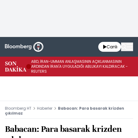
Canlı
ABD, İRAN-UMMAN ANLAŞMASININ AÇIKLANMASININ
AB
SON
ARDINDAN İRAN'A UYGULADIĞI ABLUKAYI KALDIRACAK -
GE
DAKİKA
REUTERS
UY
Bloomberg HT
Haberler
Babacan: Para basarak krizden
çıkılmaz
Babacan: Para basarak krizden