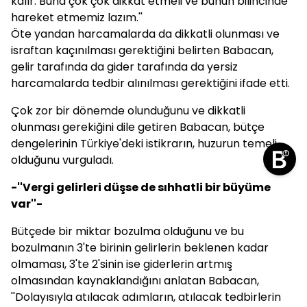
kalır. Buna çok çok dikkat etmeli ve bunun bilincinde
hareket etmemiz lazım.''
Öte yandan harcamalarda da dikkatli olunması ve
israftan kaçınılması gerektiğini belirten Babacan,
gelir tarafında da gider tarafında da yersiz
harcamalarda tedbir alınılması gerektiğini ifade etti.
Çok zor bir dönemde olunduğunu ve dikkatli
olunması gerekiğini dile getiren Babacan, bütçe
dengelerinin Türkiye'deki istikrarın, huzurun temeli
olduğunu vurguladı.
-''Vergi gelirleri düşse de sıhhatli bir büyüme
var''-
Bütçede bir miktar bozulma olduğunu ve bu
bozulmanın 3'te birinin gelirlerin beklenen kadar
olmaması, 3'te 2'sinin ise giderlerin artmış
olmasından kaynaklandığını anlatan Babacan,
''Dolayısıyla atılacak adımların, atılacak tedbirlerin