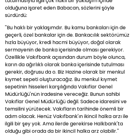
tutulmasıyla ilgili çok haklı bir yaklaşım içinde
olduğuna işaret eden Babacan, sözlerini şöyle
sürdürdü:
''Bu haklı bir yaklaşımdır. Bu kamu bankaları için de
geçerli, özel bankalar için de. Bankacılık sektörümüz
hızla büyüyor, kredi hacmi büyüyor, doğal olarak
sermayenin de banka içerisinde olması gerekiyor.
Özellikle Vakıfbank açısından durum böyle olunca,
karın da ağırlıklı olarak banka içerisinde tutulması
gerekir, doğrusu da o. Biz Hazine olarak bir menkul
kıymet sepeti oluşturacağız. Bu menkul kıymet
sepetinin hisseleri karşılığında Vakıflar Genel
Müdürlüğü'nün iradesine vereceğiz. Bunun sahibi
Vakıflar Genel Müdürlüğü değil. Sadece idaresini ve
temsilini yürütecek. Vakıfların tarihinde önemli bir
adım olacak. Henüz Vakıfbank'ın ikincil halka arzı ile
ilgili bir şey yok. Ama ilerde gerekirse Halkbank'ta
olduğu gibi orada da bir ikincil halka arz olabilir.''