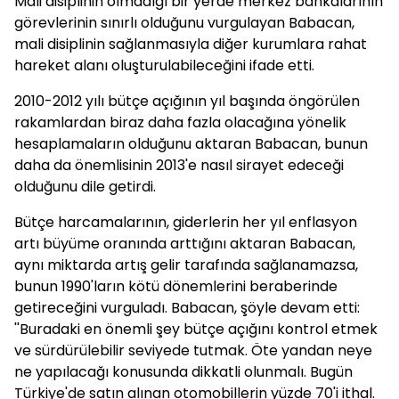
Mali disiplinin olmadığı bir yerde merkez bankalarının
görevlerinin sınırlı olduğunu vurgulayan Babacan,
mali disiplinin sağlanmasıyla diğer kurumlara rahat
hareket alanı oluşturulabileceğini ifade etti.
2010-2012 yılı bütçe açığının yıl başında öngörülen
rakamlardan biraz daha fazla olacağına yönelik
hesaplamaların olduğunu aktaran Babacan, bunun
daha da önemlisinin 2013'e nasıl sirayet edeceği
olduğunu dile getirdi.
Bütçe harcamalarının, giderlerin her yıl enflasyon
artı büyüme oranında arttığını aktaran Babacan,
aynı miktarda artış gelir tarafında sağlanamazsa,
bunun 1990'ların kötü dönemlerini beraberinde
getireceğini vurguladı. Babacan, şöyle devam etti:
''Buradaki en önemli şey bütçe açığını kontrol etmek
ve sürdürülebilir seviyede tutmak. Öte yandan neye
ne yapılacağı konusunda dikkatli olunmalı. Bugün
Türkiye'de satın alınan otomobillerin yüzde 70'i ithal.