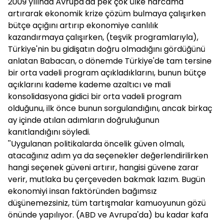
2009 yılında Avrupa'da pek çok ülke harcama
artırarak ekonomik krize çözüm bulmaya çalışırken
bütçe açığını artırıp ekonomiye canlılık
kazandırmaya çalışırken, (teşvik programlarıyla),
Türkiye'nin bu gidişatın doğru olmadığını gördüğünü
anlatan Babacan, o dönemde Türkiye'de tam tersine
bir orta vadeli program açıkladıklarını, bunun bütçe
açıklarını kademe kademe azaltıcı ve mali
konsolidasyona gidici bir orta vadeli program
olduğunu, ilk önce bunun sorgulandığını, ancak birkaç
ay içinde atılan adımların doğruluğunun
kanıtlandığını söyledi.
''Uygulanan politikalarda öncelik güven olmalı,
atacağınız adım ya da seçenekler değerlendirilirken
hangi seçenek güveni artırır, hangisi güvene zarar
verir, mutlaka bu çerçeveden bakmak lazım. Bugün
ekonomiyi insan faktöründen bağımsız
düşünemezsiniz, tüm tartışmalar kamuoyunun gözü
önünde yapılıyor. (ABD ve Avrupa'da) bu kadar kafa