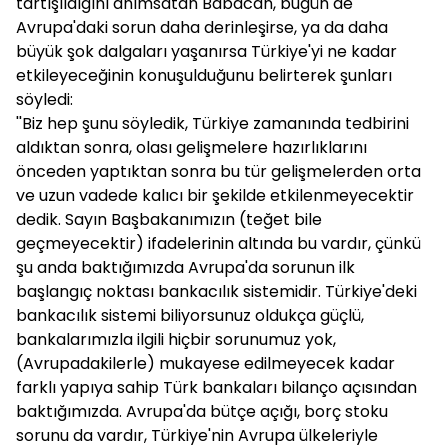
tartışıldığını anımsatan Babacan, bugün de
Avrupa'daki sorun daha derinleşirse, ya da daha
büyük şok dalgaları yaşanırsa Türkiye'yi ne kadar
etkileyeceğinin konuşulduğunu belirterek şunları
söyledi:
''Biz hep şunu söyledik, Türkiye zamanında tedbirini
aldıktan sonra, olası gelişmelere hazırlıklarını
önceden yaptıktan sonra bu tür gelişmelerden orta
ve uzun vadede kalıcı bir şekilde etkilenmeyecektir
dedik. Sayın Başbakanımızın (teğet bile
geçmeyecektir) ifadelerinin altında bu vardır, çünkü
şu anda baktığımızda Avrupa'da sorunun ilk
başlangıç noktası bankacılık sistemidir. Türkiye'deki
bankacılık sistemi biliyorsunuz oldukça güçlü,
bankalarımızla ilgili hiçbir sorunumuz yok,
(Avrupadakilerle) mukayese edilmeyecek kadar
farklı yapıya sahip Türk bankaları bilanço açısından
baktığımızda. Avrupa'da bütçe açığı, borç stoku
sorunu da vardır, Türkiye'nin Avrupa ülkeleriyle