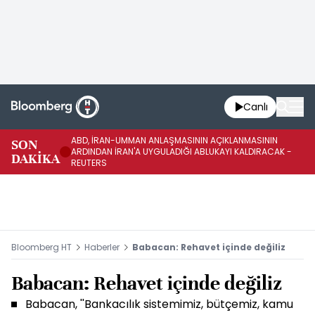
Canlı
ABD, İRAN-UMMAN ANLAŞMASININ AÇIKLANMASININ
AB
SON
ARDINDAN İRAN'A UYGULADIĞI ABLUKAYI KALDIRACAK -
GE
DAKİKA
REUTERS
UY
Bloomberg HT
Haberler
Babacan: Rehavet içinde değiliz
Babacan: Rehavet içinde değiliz
Babacan, ''Bankacılık sistemimiz, bütçemiz, kamu