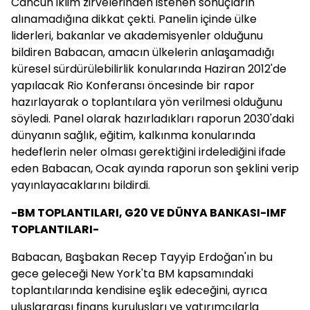
Cancun iklim zirvelerinden istenen sonuçların
alınamadığına dikkat çekti. Panelin içinde ülke
liderleri, bakanlar ve akademisyenler olduğunu
bildiren Babacan, amacın ülkelerin anlaşamadığı
küresel sürdürülebilirlik konularında Haziran 2012'de
yapılacak Rio Konferansı öncesinde bir rapor
hazırlayarak o toplantılara yön verilmesi olduğunu
söyledi. Panel olarak hazırladıkları raporun 2030'daki
dünyanın sağlık, eğitim, kalkınma konularında
hedeflerin neler olması gerektiğini irdelediğini ifade
eden Babacan, Ocak ayında raporun son şeklini verip
yayınlayacaklarını bildirdi.
-BM TOPLANTILARI, G20 VE DÜNYA BANKASI-IMF
TOPLANTILARI-
Babacan, Başbakan Recep Tayyip Erdoğan'ın bu
gece geleceği New York'ta BM kapsamındaki
toplantılarında kendisine eşlik edeceğini, ayrıca
uluslararası finans kuruluşları ve yatırımcılarla