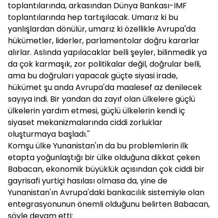
toplantılarında, arkasından Dünya Bankası-IMF
toplantılarında hep tartışılacak. Umarız ki bu
yanlışlardan dönülür, umarız ki özellikle Avrupa'da
hükümetler, liderler, parlamentolar doğru kararlar
alırlar. Aslında yapılacaklar belli şeyler, bilinmedik ya
da çok karmaşık, zor politikalar değil, doğrular belli,
ama bu doğruları yapacak güçte siyasi irade,
hükümet şu anda Avrupa'da maalesef az denilecek
sayıya indi. Bir yandan da zayıf olan ülkelere güçlü
ülkelerin yardım etmesi, güçlü ülkelerin kendi iç
siyaset mekanizmalarında ciddi zorluklar
oluşturmaya başladı.''
Komşu ülke Yunanistan'ın da bu problemlerin ilk
etapta yoğunlaştığı bir ülke olduğuna dikkat çeken
Babacan, ekonomik büyüklük açısından çok ciddi bir
gayrisafi yurtiçi hasılası olmasa da, yine de
Yunanistan'ın Avrupa'daki bankacılık sistemiyle olan
entegrasyonunun önemli olduğunu belirten Babacan,
şöyle devam etti: