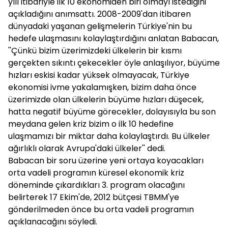
yılı itibariyle ilk 10 ekonomiden biri olmayı istediğini
açıkladığını anımsattı. 2008-2009'dan itibaren
dünyadaki yaşanan gelişmelerin Türkiye'nin bu
hedefe ulaşmasını kolaylaştırdığını anlatan Babacan,
''Çünkü bizim üzerimizdeki ülkelerin bir kısmı
gerçekten sıkıntı çekecekler öyle anlaşılıyor, büyüme
hızları eskisi kadar yüksek olmayacak, Türkiye
ekonomisi ivme yakalamışken, bizim daha önce
üzerimizde olan ülkelerin büyüme hızları düşecek,
hatta negatif büyüme görecekler, dolayısıyla bu son
meydana gelen kriz bizim o ilk 10 hedefine
ulaşmamızı bir miktar daha kolaylaştırdı. Bu ülkeler
ağırlıklı olarak Avrupa'daki ülkeler'' dedi.
Babacan bir soru üzerine yeni ortaya koyacakları
orta vadeli programın küresel ekonomik kriz
döneminde çıkardıkları 3. program olacağını
belirterek 17 Ekim'de, 2012 bütçesi TBMM'ye
gönderilmeden önce bu orta vadeli programın
açıklanacağını söyledi.