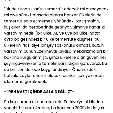
''Bir de Yunanistan'ın temerrüt edecek mi etmeyecek
mi diye sürekli masada olması benzer ülkelerin de
temerrüt edip etmemesi yönündeki tartışmaları,
kuşkuları da beraberinde getiriyor. Şimdiye kadar ki
varsayım nedir, (bir ülke, AB'ye üye bir ülke, hatta
avro bölgesindeki bir ülke temerrüte düşmez, bu
ülkelerin iflası diye bir şey sözkonusu olmaz), bütün
varsayım bunun üzerineydi, piyasa mekanizmaları bir
bakıma kurgulanmıştı, şimdi ülkelere olan güven her
şeyin güveniyken o temelin sarsıldığını görüyoruz, bu
da bizi son derece kaygılandırıyor. Önümüzdeki
haftalar, aylar önemli olacak, bunları çok yakından
izlememiz gerekecek.''
-''REHAVET İÇİNDE ASLA DEĞİLİZ''-
Bu kapsamda ekonomik krizin Türkiye'ye etkilerine
yönelik bir soru üzerine, bu konunun 2009'da da çok