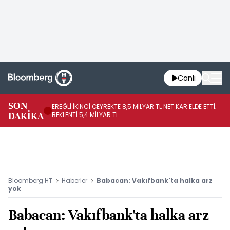
Canlı
SON
EREĞLİ İKİNCİ ÇEYREKTE 8,5 MİLYAR TL NET KAR ELDE ETTİ;
BO
DAKİKA
BEKLENTİ 5,4 MİLYAR TL
YÜ
Bloomberg HT
Haberler
Babacan: Vakıfbank'ta halka arz
yok
Babacan: Vakıfbank'ta halka arz