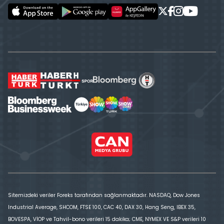
Sitemizdeki veriler Foreks tarafından sağlanmaktadır. NASDAQ, Dow Jones
Industrial Average, SHCOM, FTSE 100, CAC 40, DAX 30, Hang Seng, IBEX 35,
BOVESPA, VİOP ve Tahvil-bono verileri 15 dakika; CME, NYMEX VE S&P verileri 10