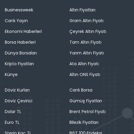
Businessweek
Altın Fiyatları
Canlı Yayın
Gram Altın Fiyatı
Ekonomi Haberleri
Çeyrek Altın Fiyatı
Borsa Haberleri
Tam Altın Fiyatı
Dünya Borsaları
Yarım Altın Fiyatı
Kripto Fiyatları
Ata Altın Fiyatı
Künye
Altın ONS Fiyatı
Döviz Kurları
Canlı Borsa
Döviz Çevirici
Gümüş Fiyatları
Dolar TL
Brent Petrol Fiyatı
Euro TL
Bilezik Fiyatları
Sterin Kaç TL
BIST 100 Endeksi