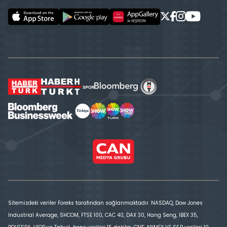
Sitemizdeki veriler Foreks tarafından sağlanmaktadır. NASDAQ, Dow Jones
Industrial Average, SHCOM, FTSE 100, CAC 40, DAX 30, Hang Seng, IBEX 35,