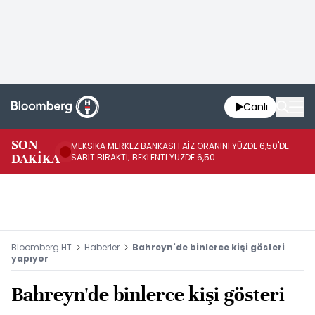
Canlı
SON
MEKSİKA MERKEZ BANKASI FAİZ ORANINI YÜZDE 6,50'DE
OY
DAKİKA
SABİT BIRAKTI; BEKLENTİ YÜZDE 6,50
AÇ
Bloomberg HT
Haberler
Bahreyn'de binlerce kişi gösteri
yapıyor
Bahreyn'de binlerce kişi gösteri