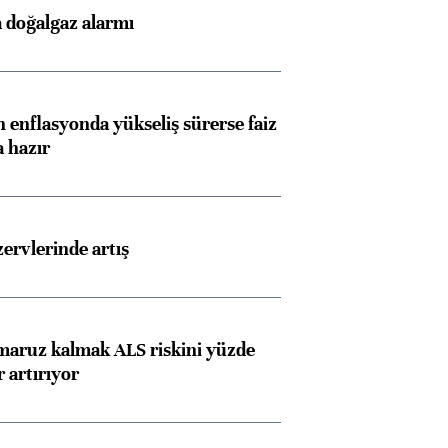
 doğalgaz alarmı
 enflasyonda yükseliş sürerse faiz
a hazır
rvlerinde artış
 maruz kalmak ALS riskini yüzde
 artırıyor