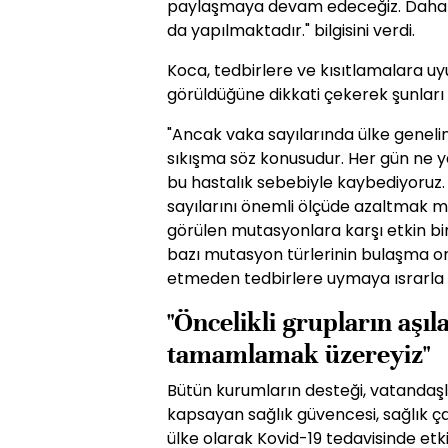
paylaşmaya devam edeceğiz. Daha de
da yapılmaktadır." bilgisini verdi.
Koca, tedbirlere ve kısıtlamalara uy
görüldüğüne dikkati çekerek şunları 
"Ancak vaka sayılarında ülke genel
sıkışma söz konusudur. Her gün ne ya
bu hastalık sebebiyle kaybediyoruz
sayılarını önemli ölçüde azaltmak 
görülen mutasyonlara karşı etkin b
bazı mutasyon türlerinin bulaşma ora
etmeden tedbirlere uymaya ısrarla
"Öncelikli grupların aşı
tamamlamak üzereyiz"
Bütün kurumların desteği, vatandaşl
kapsayan sağlık güvencesi, sağlık ç
ülke olarak Kovid-19 tedavisinde e