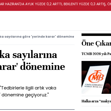
R HAZİRAN'DA AYLIK YÜZDE 0,2 ARTTI, BEKLENTİ YÜZDE 0,3 ARTIŞ, Ö
a sayılarına göre 'yerinde karar' dönemine
Öne Çıka
ka sayılarına
TCMB 2026 yılı Par
karar' dönemine
edbirlerle ilgili artık vaka
r' dönemine geçiyoruz."
Halka arza “makya