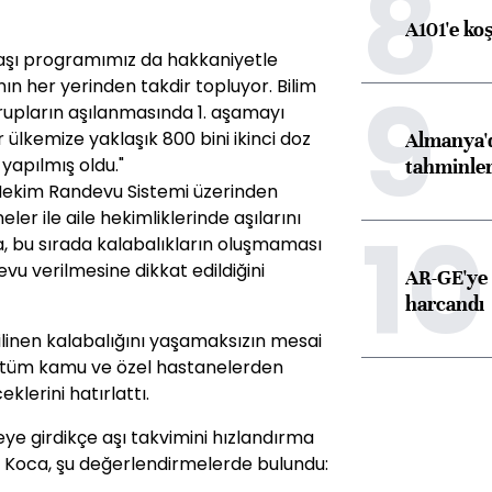
8
A101'e ko
 aşı programımız da hakkaniyetle
9
n her yerinden takdir topluyor. Bilim
rupların aşılanmasında 1. aşamayı
lkemize yaklaşık 800 bini ikinci doz
Almanya'd
yapılmış oldu."
tahminler
 Hekim Randevu Sistemi üzerinden
er ile aile hekimliklerinde aşılarını
10
, bu sırada kalabalıkların oluşmaması
evu verilmesine dikkat edildiğini
AR-GE'ye 
harcandı
linen kalabalığını yaşamaksızın mesai
da tüm kamu ve özel hastanelerden
klerini hatırlattı.
ye girdikçe aşı takvimini hızlandırma
an Koca, şu değerlendirmelerde bulundu: