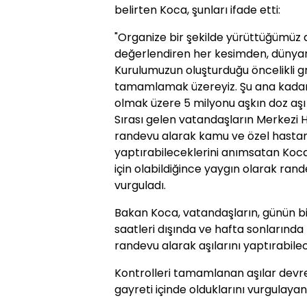
belirten Koca, şunları ifade etti:
"Organize bir şekilde yürüttüğümüz
değerlendiren her kesimden, dünyanı
Kurulumuzun oluşturduğu öncelikli g
tamamlamak üzereyiz. Şu ana kadar ü
olmak üzere 5 milyonu aşkın doz aşı 
Sırası gelen vatandaşların Merkezi
randevu alarak kamu ve özel hastanel
yaptırabileceklerini anımsatan Koca
için olabildiğince yaygın olarak rand
vurguladı.
Bakan Koca, vatandaşların, günün bi
saatleri dışında ve hafta sonların
randevu alarak aşılarını yaptırabilece
Kontrolleri tamamlanan aşılar devre
gayreti içinde olduklarını vurgulay