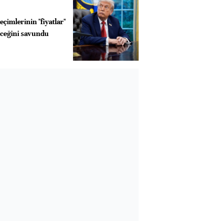
çimlerinin "fiyatlar"
eceğini savundu