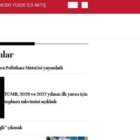
NCEKİ YÜZDE 0,3 ARTIŞ
APOLLO, EASYJET'İ HİSSE 
nlar
a Politikası Metni'ni yayımladı
TCMB, 2026 ve 2027 yılının ilk yarısı için
toplantı takvimini açıkladı
jlı” çıkmak