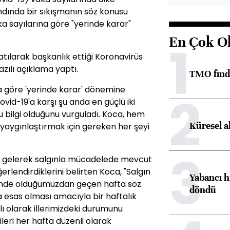
dında bir sıkışmanın söz konusu
aka sayılarına göre "yerinde karar"
En Çok O
1
tılarak başkanlık ettiği Koronavirüs
azılı açıklama yaptı.
TMO fındık
ına göre 'yerinde karar' dönemine
2
ovid-19'a karşı şu anda en güçlü iki
ğru bilgi olduğunu vurguladı. Koca, hem
Küresel a
 yaygınlaştırmak için gereken her şeyi
3
aya gelerek salgınla mücadelede mevcut
rlendirdiklerini belirten Koca, "Salgın
Yabancı h
inde olduğumuzdan geçen hafta söz
döndü
a esas olması amacıyla bir haftalık
ı olarak illerimizdeki durumunu
leri her hafta düzenli olarak