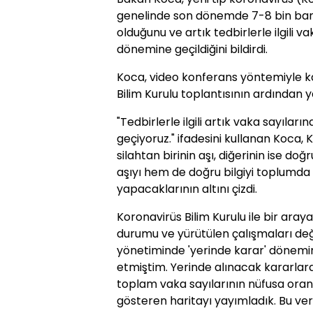
genelinde son dönemde 7-8 bin ban
olduğunu ve artık tedbirlerle ilgili v
dönemine geçildiğini bildirdi.
Koca, video konferans yöntemiyle ka
Bilim Kurulu toplantısının ardından y
"Tedbirlerle ilgili artık vaka sayılar
geçiyoruz." ifadesini kullanan Koca, K
silahtan birinin aşı, diğerinin ise do
aşıyı hem de doğru bilgiyi toplumda
yapacaklarının altını çizdi.
Koronavirüs Bilim Kurulu ile bir ar
durumu ve yürütülen çalışmaları değe
yönetiminde 'yerinde karar' dönem
etmiştim. Yerinde alınacak kararlar
toplam vaka sayılarının nüfusa oranl
gösteren haritayı yayımladık. Bu veri