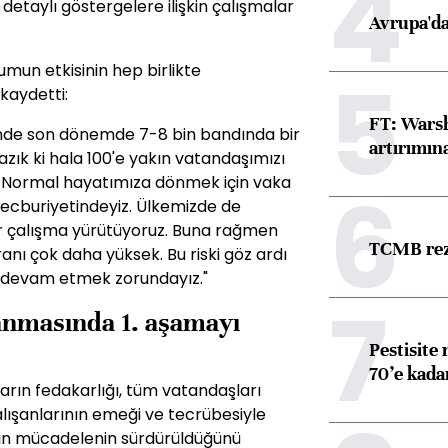
4
taylı göstergelere ilişkin çalışmalar
Avrupa'da
umun etkisinin hep birlikte
5
kaydetti:
FT: Warsh
inde son dönemde 7-8 bin bandında bir
artırımın
zık ki hala 100'e yakın vatandaşımızı
. Normal hayatımıza dönmek için vaka
6
mecburiyetindeyiz. Ülkemizde de
ir çalışma yürütüyoruz. Buna rağmen
TCMB reze
nı çok daha yüksek. Bu riski göz ardı
 devam etmek zorundayız."
7
lanmasında 1. aşamayı
Pestisite
70’e kadar
arın fedakarlığı, tüm vatandaşları
alışanlarının emeği ve tecrübesiyle
tkin mücadelenin sürdürüldüğünü