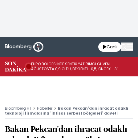
Canlı
SON
EURO BÖLGESİ'NDE SENTIX YATIRIMCI GÜVENİ
İR
DAKİKA
AĞUSTOS'TA 0,9 OLDU, BEKLENTİ -0,5; ÖNCEKİ -3,1
DE
Bloomberg HT
Haberler
Bakan Pekcan'dan ihracat odaklı
teknoloji firmalarına 'ihtisas serbest bölgeleri' daveti
Bakan Pekcan'dan ihracat odaklı