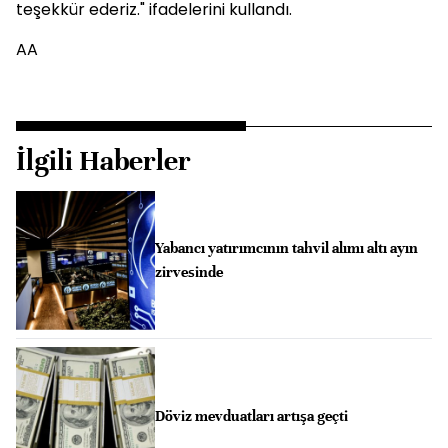
teşekkür ederiz." ifadelerini kullandı.
AA
İlgili Haberler
Yabancı yatırımcının tahvil alımı altı ayın
zirvesinde
Döviz mevduatları artışa geçti