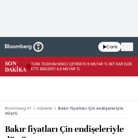
Canlı
SON
TÜRK TELEKOM İKİNCİ ÇEYREKTE 6 MİLYAR TL NET KAR ELDE
AB
DAKİKA
ETTİ; BEKLENTİ 4,9 MİLYAR TL
İR
Bloomberg HT
Haberler
Bakır fiyatları Çin endişeleriyle
düştü
Bakır fiyatları Çin endişeleriyle