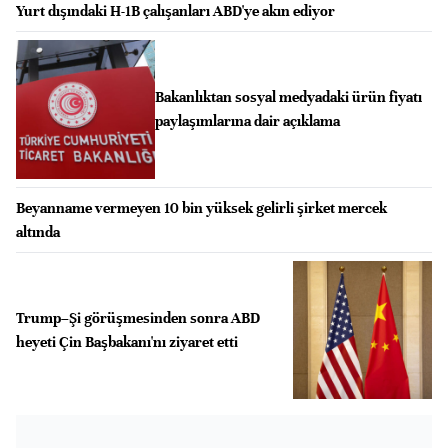
Yurt dışındaki H-1B çalışanları ABD'ye akın ediyor
Bakanlıktan sosyal medyadaki ürün fiyatı
paylaşımlarına dair açıklama
Beyanname vermeyen 10 bin yüksek gelirli şirket mercek
altında
Trump–Şi görüşmesinden sonra ABD
heyeti Çin Başbakanı'nı ziyaret etti