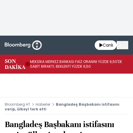
Canlı
SON
MEKSİKA MERKEZ BANKASI FAİZ ORANINI YÜZDE 6,50'DE
OY
DAKİKA
SABİT BIRAKTI; BEKLENTİ YÜZDE 6,50
AÇ
Bloomberg HT
Haberler
Bangladeş Başbakanı istifasını
verip, ülkeyi terk etti
Bangladeş Başbakanı istifasını