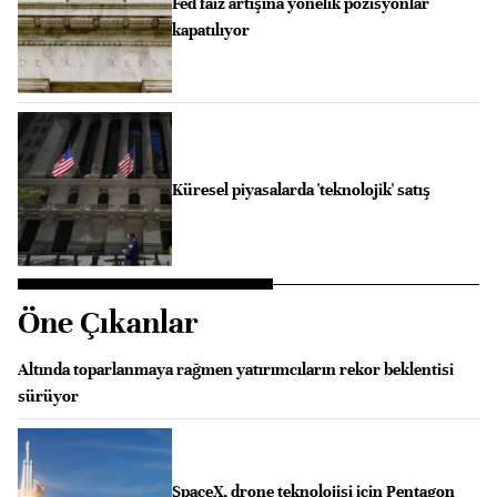
Fed faiz artışına yönelik pozisyonlar
kapatılıyor
Küresel piyasalarda 'teknolojik' satış
Öne Çıkanlar
Altında toparlanmaya rağmen yatırımcıların rekor beklentisi
sürüyor
SpaceX, drone teknolojisi için Pentagon