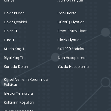
Künye
Altın ONS Fiyatı
Döviz Kurları
Canlı Borsa
Döviz Çevirici
Gümüş Fiyatları
Dolar TL
Brent Petrol Fiyatı
Euro TL
Bilezik Fiyatları
Sterin Kaç TL
BIST 100 Endeksi
Riyal Kaç TL
Altın Hesaplama
Kanada Doları
Yüzde Hesaplama
Kişisel Verilerin Korunması
Politikası
İzleyici Temsilcisi
Kullanım Koşulları