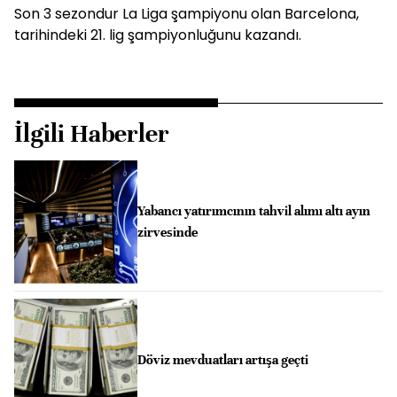
Son 3 sezondur La Liga şampiyonu olan Barcelona,
tarihindeki 21. lig şampiyonluğunu kazandı.
İlgili Haberler
Yabancı yatırımcının tahvil alımı altı ayın
zirvesinde
Döviz mevduatları artışa geçti