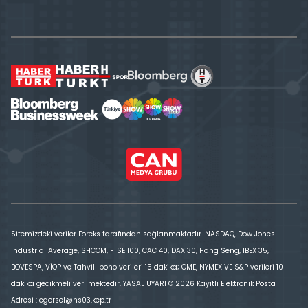
Sitemizdeki veriler Foreks tarafından sağlanmaktadır. NASDAQ, Dow Jones
Industrial Average, SHCOM, FTSE 100, CAC 40, DAX 30, Hang Seng, IBEX 35,
BOVESPA, VİOP ve Tahvil-bono verileri 15 dakika; CME, NYMEX VE S&P verileri 10
dakika gecikmeli verilmektedir. YASAL UYARI © 2026 Kayıtlı Elektronik Posta
Adresi : cgorsel@hs03.kep.tr