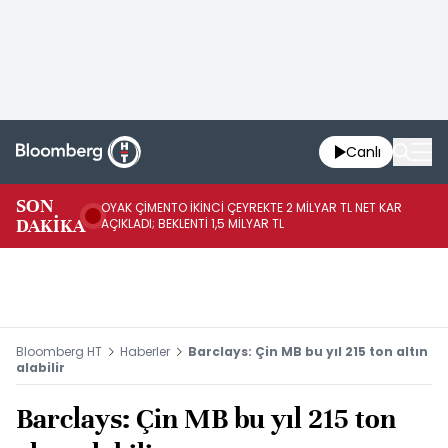
Canlı
İR
SON
OYAK ÇİMENTO İKİNCİ ÇEYREKTE 2 MİLYAR TL NET KAR
YÖ
DAKİKA
AÇIKLADI; BEKLENTİ 1,5 MİLYAR TL
OL
Bloomberg HT
Haberler
Barclays: Çin MB bu yıl 215 ton altın
alabilir
Barclays: Çin MB bu yıl 215 ton