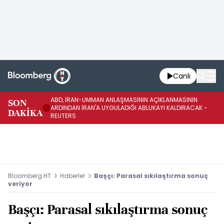
Canlı
ABD, İRAN-UMMAN ANLAŞMASININ AÇIKLANMASININ
AB
SON
ARDINDAN İRAN'A UYGULADIĞI ABLUKAYI KALDIRACAK -
GE
DAKİKA
REUTERS
UY
Bloomberg HT
Haberler
Başçı: Parasal sıkılaştırma sonuç
veriyor
Başçı: Parasal sıkılaştırma sonuç