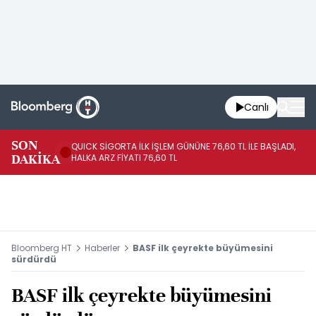
Canlı
SON
QUICK SİGORTA İLK İŞLEM GÜNÜNE 76,60 TL İLE BAŞLADI,
BI
DAKİKA
HALKA ARZ FİYATI 76,60 TL
PU
Bloomberg HT
Haberler
BASF ilk çeyrekte büyümesini
sürdürdü
BASF ilk çeyrekte büyümesini