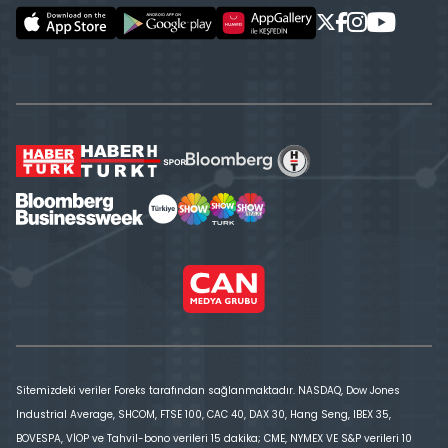
Sitemizdeki veriler Foreks tarafından sağlanmaktadır. NASDAQ, Dow Jones
Industrial Average, SHCOM, FTSE 100, CAC 40, DAX 30, Hang Seng, IBEX 35,
BOVESPA, VİOP ve Tahvil-bono verileri 15 dakika; CME, NYMEX VE S&P verileri 10