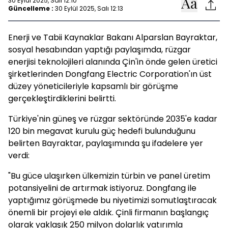
30 Eylül 2025, Salı 12:10
Güncelleme :
30 Eylül 2025, Salı 12:13
Enerji ve Tabii Kaynaklar Bakanı Alparslan Bayraktar,
sosyal hesabından yaptığı paylaşımda, rüzgar
enerjisi teknolojileri alanında Çin'in önde gelen üretici
şirketlerinden Dongfang Electric Corporation'ın üst
düzey yöneticileriyle kapsamlı bir görüşme
gerçekleştirdiklerini belirtti.
Türkiye'nin güneş ve rüzgar sektöründe 2035'e kadar
120 bin megavat kurulu güç hedefi bulunduğunu
belirten Bayraktar, paylaşımında şu ifadelere yer
verdi:
"Bu güce ulaşırken ülkemizin türbin ve panel üretim
potansiyelini de artırmak istiyoruz. Dongfang ile
yaptığımız görüşmede bu niyetimizi somutlaştıracak
önemli bir projeyi ele aldık. Çinli firmanın başlangıç
olarak yaklaşık 250 milyon dolarlık yatırımla