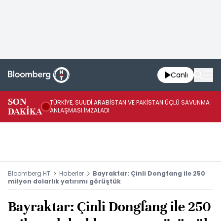
Canlı
SON
TÜRKİYE, SUUDİ ARABİSTAN VE PAKİSTAN ÜÇLÜ SAVUNMA
TR
DAKİKA
ANLAŞMASI İMZALADI
BN
Bloomberg HT
Haberler
Bayraktar: Çinli Dongfang ile 250
milyon dolarlık yatırımı görüştük
Bayraktar: Çinli Dongfang ile 250