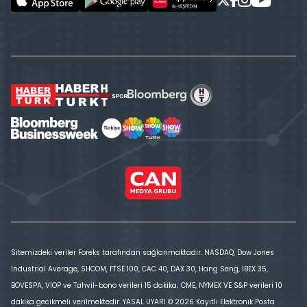
Sitemizdeki veriler Foreks tarafından sağlanmaktadır. NASDAQ, Dow Jones
Industrial Average, SHCOM, FTSE 100, CAC 40, DAX 30, Hang Seng, IBEX 35,
BOVESPA, VİOP ve Tahvil-bono verileri 15 dakika; CME, NYMEX VE S&P verileri 10
dakika gecikmeli verilmektedir. YASAL UYARI © 2026 Kayıtlı Elektronik Posta