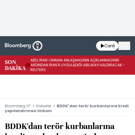
Canlı
ABD, İRAN-UMMAN ANLAŞMASININ AÇIKLANMASININ
AB
SON
ARDINDAN İRAN'A UYGULADIĞI ABLUKAYI KALDIRACAK -
GE
DAKİKA
REUTERS
UY
Bloomberg HT
Haberler
BDDK'dan terör kurbanlarına kredi
yapılandırması imkanı
BDDK'dan terör kurbanlarına