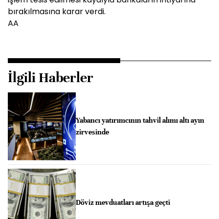
bırakılmasına karar verdi.
AA
İlgili Haberler
Yabancı yatırımcının tahvil alımı altı ayın
zirvesinde
Döviz mevduatları artışa geçti