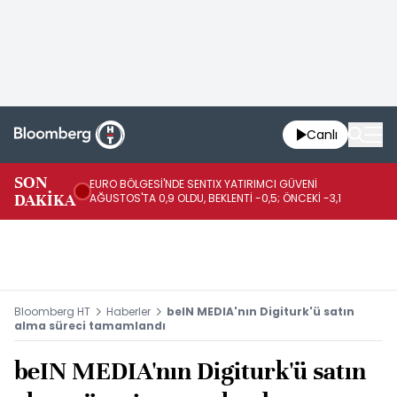
Canlı
SON
EURO BÖLGESİ'NDE SENTIX YATIRIMCI GÜVENİ
İR
DAKİKA
AĞUSTOS'TA 0,9 OLDU, BEKLENTİ -0,5; ÖNCEKİ -3,1
DE
Bloomberg HT
Haberler
beIN MEDIA'nın Digiturk'ü satın
alma süreci tamamlandı
beIN MEDIA'nın Digiturk'ü satın