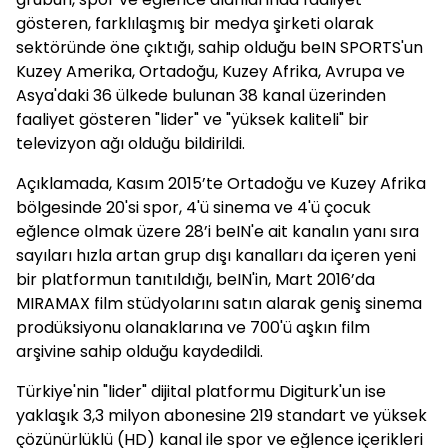
gösteren, farklılaşmış bir medya şirketi olarak
sektöründe öne çıktığı, sahip olduğu beIN SPORTS'un
Kuzey Amerika, Ortadoğu, Kuzey Afrika, Avrupa ve
Asya'daki 36 ülkede bulunan 38 kanal üzerinden
faaliyet gösteren "lider" ve "yüksek kaliteli" bir
televizyon ağı olduğu bildirildi.
Açıklamada, Kasım 2015’te Ortadoğu ve Kuzey Afrika
bölgesinde 20'si spor, 4'ü sinema ve 4'ü çocuk
eğlence olmak üzere 28’i beIN'e ait kanalın yanı sıra
sayıları hızla artan grup dışı kanalları da içeren yeni
bir platformun tanıtıldığı, beIN'in, Mart 2016’da
MIRAMAX film stüdyolarını satın alarak geniş sinema
prodüksiyonu olanaklarına ve 700'ü aşkın film
arşivine sahip olduğu kaydedildi.
Türkiye'nin "lider" dijital platformu Digiturk'un ise
yaklaşık 3,3 milyon abonesine 219 standart ve yüksek
çözünürlüklü (HD) kanal ile spor ve eğlence içerikleri