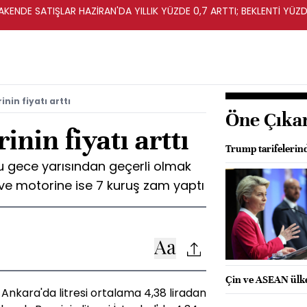
KENDE SATIŞLAR HAZİRAN'DA YILLIK YÜZDE 0,7 ARTTI; BEKLENTİ YÜZDE
nin fiyatı arttı
Öne Çıka
nin fiyatı arttı
Trump tarifelerin
 bu gece yarısından geçerli olmak
6 ve motorine ise 7 kuruş zam yaptı
Çin ve ASEAN ülkel
 Ankara'da litresi ortalama 4,38 liradan