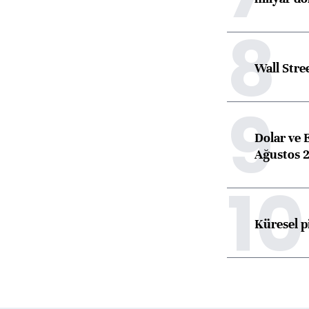
8
Wall Stre
9
Dolar ve 
Ağustos 2
10
Küresel p