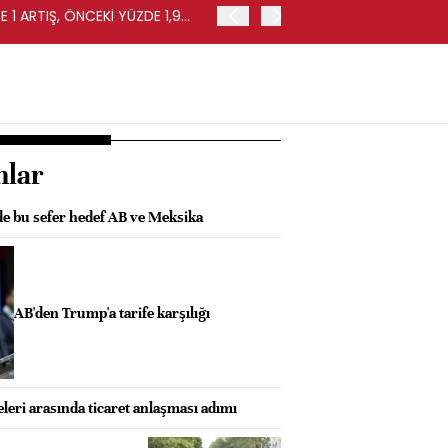
 1 ARTIŞ, ÖNCEKİ YÜZDE 1,9
EURO BÖLGESİ'NDE PERAKE
0,4 ARTIŞ
nlar
de bu sefer hedef AB ve Meksika
AB'den Trump'a tarife karşılığı
eri arasında ticaret anlaşması adımı