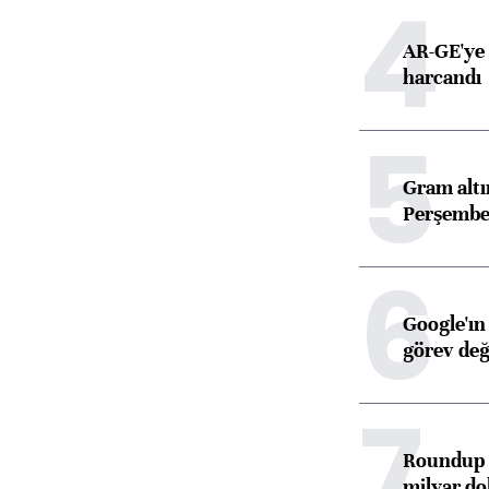
4
AR-GE'ye 
harcandı
5
Gram alt
Perşembe 
6
Google'ın
görev değ
7
Roundup d
milyar dol