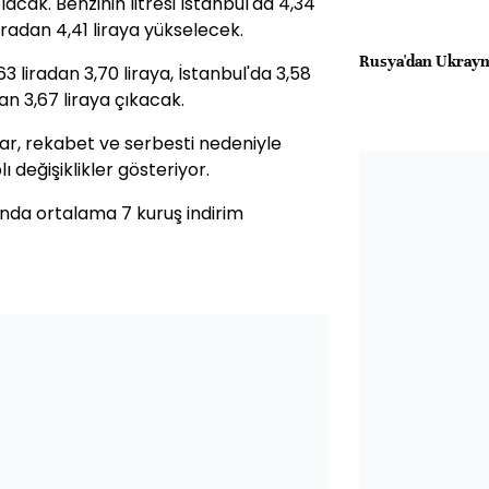
 olacak. Benzinin litresi İstanbul'da 4,34
liradan 4,41 liraya yükselecek.
Rusya'dan Ukrayna'
63 liradan 3,70 liraya, İstanbul'da 3,58
dan 3,67 liraya çıkacak.
tlar, rekabet ve serbesti nedeniyle
 değişiklikler gösteriyor.
atında ortalama 7 kuruş indirim