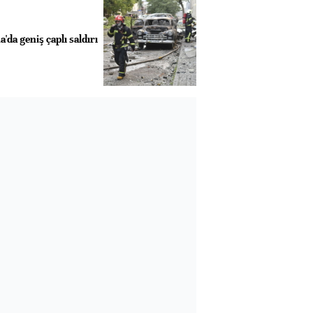
da geniş çaplı saldırı