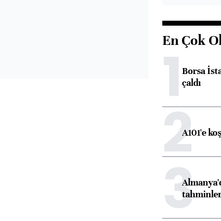
En Çok O
1
Borsa İst
çaldı
2
A101'e ko
3
Almanya'd
tahminler