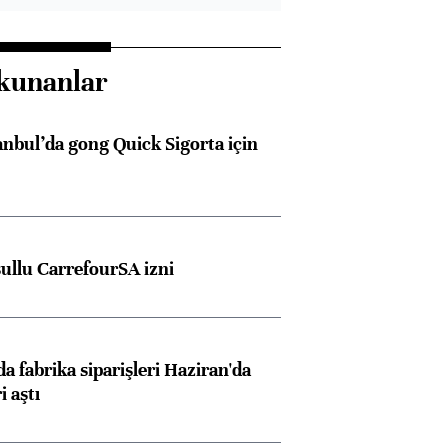
kunanlar
anbul’da gong Quick Sigorta için
şullu CarrefourSA izni
a fabrika siparişleri Haziran'da
i aştı