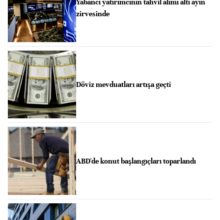
Yabancı yatırımcının tahvil alımı altı ayın
zirvesinde
Döviz mevduatları artışa geçti
ABD'de konut başlangıçları toparlandı