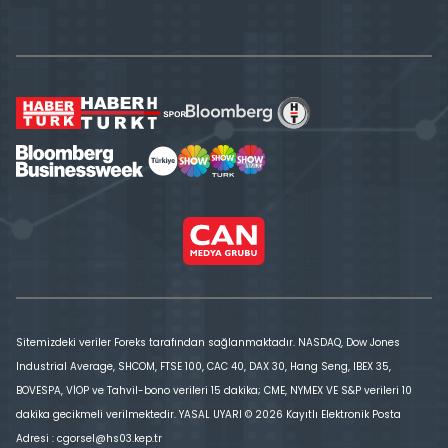
Sitemizdeki veriler Foreks tarafından sağlanmaktadır. NASDAQ, Dow Jones
Industrial Average, SHCOM, FTSE 100, CAC 40, DAX 30, Hang Seng, IBEX 35,
BOVESPA, VİOP ve Tahvil-bono verileri 15 dakika; CME, NYMEX VE S&P verileri 10
dakika gecikmeli verilmektedir. YASAL UYARI © 2026 Kayıtlı Elektronik Posta
Adresi : cgorsel@hs03.kep.tr