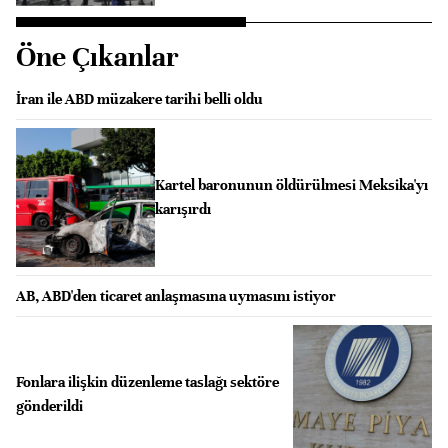
Öne Çıkanlar
İran ile ABD müzakere tarihi belli oldu
Kartel baronunun öldürülmesi Meksika'yı
karışırdı
AB, ABD'den ticaret anlaşmasına uymasını istiyor
Fonlara ilişkin düzenleme taslağı sektöre
gönderildi