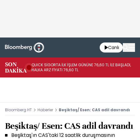
Canlı
SON
QUICK SİGORTA İLK İŞLEM GÜNÜNE 76,60 TL İLE BAŞLADI,
BI
DAKİKA
HALKA ARZ FİYATI 76,60 TL
PU
Bloomberg HT
Haberler
Beşiktaş/ Esen: CAS adil davrandı
Beşiktaş/ Esen: CAS adil davrandı
Beşiktaş'ın CAS'taki 12 saatlik duruşmasının