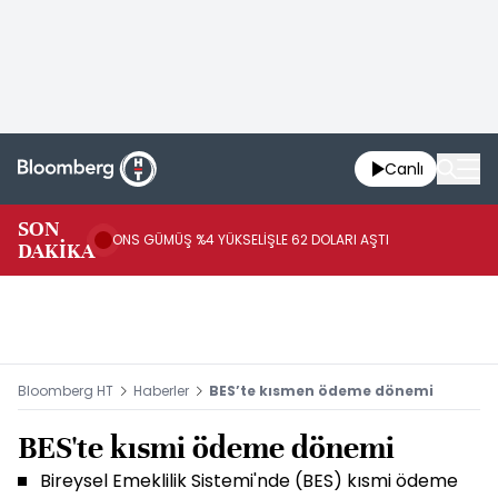
Canlı
SON
ON
ONS GÜMÜŞ %4 YÜKSELİŞLE 62 DOLARI AŞTI
DAKİKA
SE
Bloomberg HT
Haberler
BES’te kısmen ödeme dönemi
BES'te kısmi ödeme dönemi
Bireysel Emeklilik Sistemi'nde (BES) kısmi ödeme