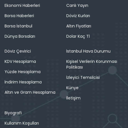
Ekonomi Haberleri
Canlı Yayın
Borsa Haberleri
Döviz Kurları
Borsa İstanbul
Altın Fiyatları
Dünya Borsaları
Dolar Kaç Tl
Döviz Çevirici
İstanbul Hava Durumu
KDV Hesaplama
Kişisel Verilerin Korunması
Politikası
Yüzde Hesaplama
İzleyici Temsilcisi
İndirim Hesaplama
Künye
Altın ve Gram Hesaplama
İletişim
Biyografi
Kullanım Koşulları