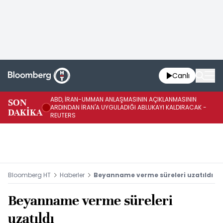
Canlı
ABD, İRAN-UMMAN ANLAŞMASININ AÇIKLANMASININ
AB
SON
ARDINDAN İRAN'A UYGULADIĞI ABLUKAYI KALDIRACAK -
GE
DAKİKA
REUTERS
UY
Bloomberg HT
Haberler
Beyanname verme süreleri uzatıldı
Beyanname verme süreleri
uzatıldı