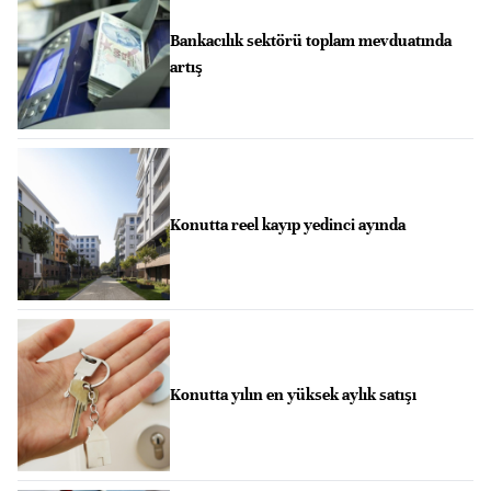
Bankacılık sektörü toplam mevduatında
artış
Konutta reel kayıp yedinci ayında
Konutta yılın en yüksek aylık satışı