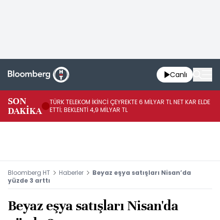
Canlı
SON
TÜRK TELEKOM İKİNCİ ÇEYREKTE 6 MİLYAR TL NET KAR ELDE
AB
DAKİKA
ETTİ; BEKLENTİ 4,9 MİLYAR TL
İR
Bloomberg HT
Haberler
Beyaz eşya satışları Nisan’da
yüzde 3 arttı
Beyaz eşya satışları Nisan'da