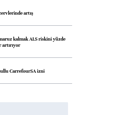
Almanya, Commerzbank
Ba
konusunda Unicredit ile
me
rvlerinde artış
görüşmelere hazırlanıyor
 maruz kalmak ALS riskini yüzde
ngıçları
 artırıyor
şullu CarrefourSA izni