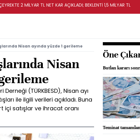
EYREKTE 2 MİLYAR TL NET KAR AÇIKLADI; BEKLENTİ 1,5 MİLYAR TL
şlarında Nisan ayında yüzde 1 gerileme
Öne Çıka
şlarında Nisan
Butlan kararı sonr
 gerileme
ri Derneği (TÜRKBESD), Nisan ayı
arı ile ilgili verileri açıkladı. Buna
içi satışlar ve ihracat oranı
Teminat tamamlam