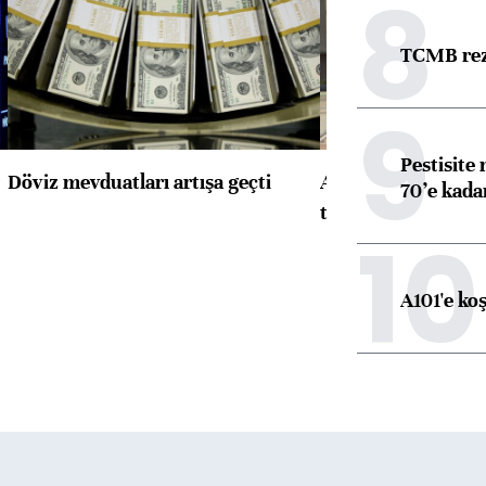
8
TCMB reze
9
Pestisite
Döviz mevduatları artışa geçti
ABD'de konut başla
70’e kadar
toparlandı
10
A101'e ko