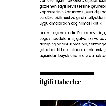
verilere ilişkin TÜRKBESD açıklaması
gözlenen zayıf seyri tersine çevireb
kapasitesinin korunması, yurt dışı 
sürdürülebilmesi ve girdi maliyetleri
uygulamalardan kaçınılması kritik
önem taşımaktadır. Bu çerçevede, 
soğuk haddelenmiş galvanizli ve boya
damping soruşturmasının, sektör ge
çıkarları dikkate alınarak önlemsiz
açısından büyük önem arz etmektedir
İlgili Haberler