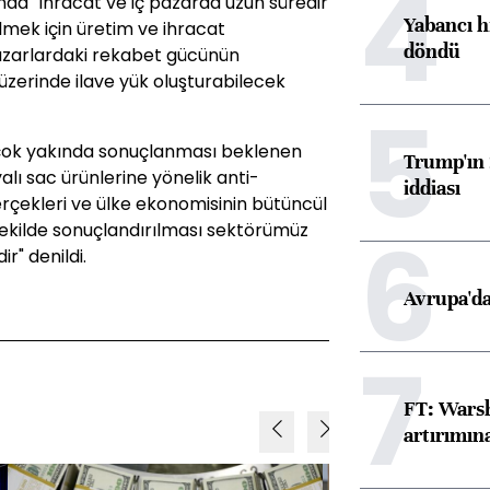
4
nda "İhracat ve iç pazarda uzun süredir
Yabancı h
ilmek için üretim ve ihracat
döndü
pazarlardaki rekabet gücünün
 üzerinde ilave yük oluşturabilecek
5
çok yakında sonuçlanması beklenen
Trump'ın 
lı sac ürünlerine yönelik anti-
iddiası
rçekleri ve ülke ekonomisinin bütüncül
6
 şekilde sonuçlandırılması sektörümüz
" denildi.
Avrupa'da
7
FT: Warsh
artırımın