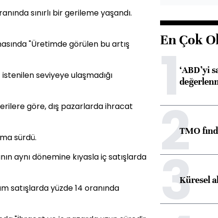
anında sınırlı bir gerileme yaşandı.
En Çok O
masında "Üretimde görülen bu artış
1
‘ABD’yi s
z istenilen seviyeye ulaşmadığı
değerlen
2
rilere göre, dış pazarlarda ihracat
TMO fındık
alma sürdü.
3
ının aynı dönemine kıyasla iç satışlarda
Küresel a
am satışlarda yüzde 14 oranında