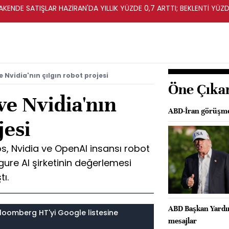
KENDE SATIŞLAR HAZİRAN'DA YILLIK YÜZDE 0,7 ARTTI; BEKLENTİ YÜZDE
 Nvidia'nın çılgın robot projesi
Öne Çıka
ve Nvidia'nın
ABD-İran görüşmele
jesi
, Nvidia ve OpenAI insansı robot
Figure AI şirketinin değerlemesi
ı.
ABD Başkan Yardımc
loomberg HT'yi Google listesine
mesajlar