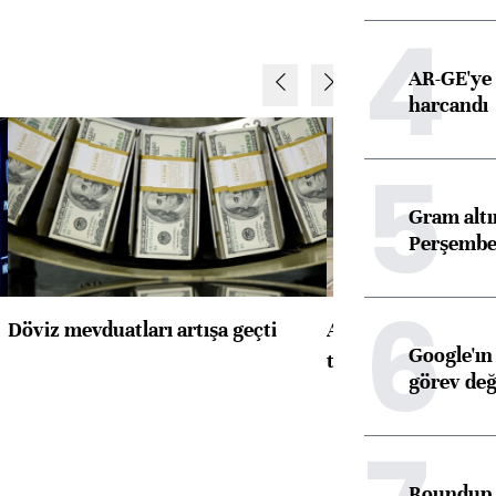
4
AR-GE'ye 
harcandı
5
Gram alt
Perşembe 
6
Döviz mevduatları artışa geçti
ABD'de konut başla
Google'ın
toparlandı
görev değ
Roundup d