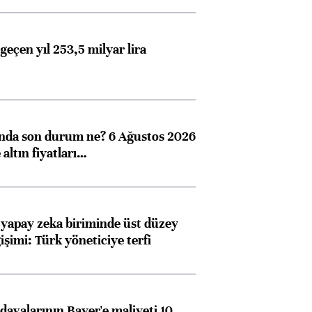
geçen yıl 253,5 milyar lira
Almanya, Commerzbank
Ba
konusunda Unicredit ile
me
görüşmelere hazırlanıyor
ında son durum ne? 6 Ağustos 2026
altın fiyatları…
ngıçları
 yapay zeka biriminde üst düzey
işimi: Türk yöneticiye terfi
avalarının Bayer'e maliyeti 10