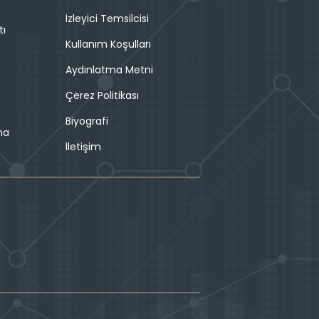
İzleyici Temsilcisi
tı
Kullanım Koşulları
Aydınlatma Metni
Çerez Politikası
Biyografi
ma
İletişim