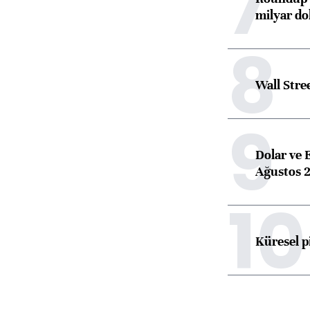
7
milyar dol
8
Wall Stre
9
Dolar ve 
Ağustos 2
10
Küresel p