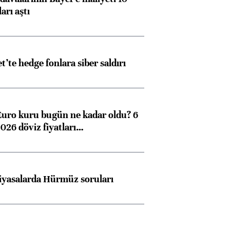
arı aştı
et’te hedge fonlara siber saldırı
Euro kuru bugün ne kadar oldu? 6
026 döviz fiyatları…
iyasalarda Hürmüz soruları