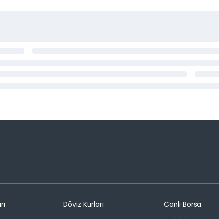
rı
Döviz Kurları
Canlı Borsa