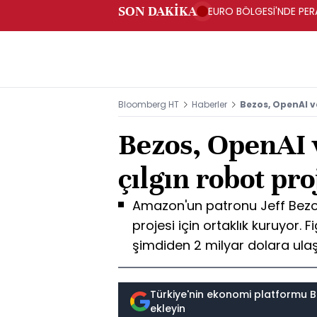
SON DAKİKA
EURO BÖLGESİ'NDE PERA
ARTIŞ
Bloomberg HT
Haberler
Bezos, OpenAI ve
Bezos, OpenAI 
çılgın robot pro
Amazon'un patronu Jeff Bezos
projesi için ortaklık kuruyor. 
şimdiden 2 milyar dolara ulaşt
Türkiye'nin ekonomi platformu B
ekleyin