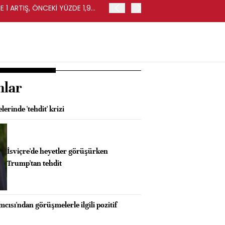
 1 ARTIŞ, ÖNCEKİ YÜZDE 1,9
EURO BÖLGESİ'NDE PERAKE
0,4 ARTIŞ
nlar
rinde 'tehdit' krizi
İsviçre'de heyetler görüşürken
Trump'tan tehdit
ısı'ndan görüşmelerle ilgili pozitif