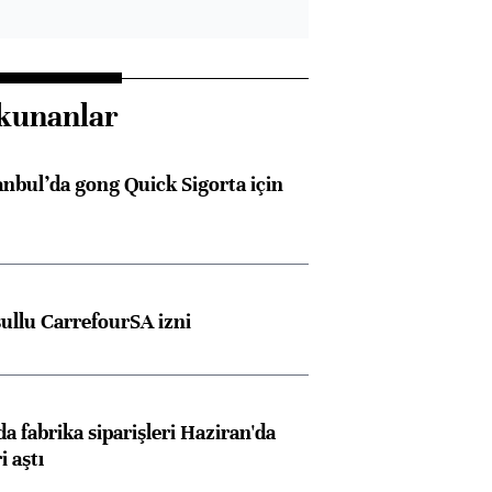
kunanlar
anbul’da gong Quick Sigorta için
şullu CarrefourSA izni
a fabrika siparişleri Haziran'da
i aştı