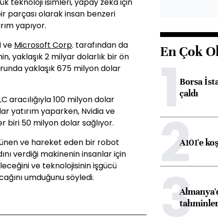
k teknoloji isimleri, yapay zeka için
r parçası olarak insan benzeri
ırım yapıyor.
I ve
Microsoft Corp
. tarafından da
En Çok O
1
in, yaklaşık 2 milyar dolarlık bir ön
runda yaklaşık 675 milyon dolar
Borsa İst
çaldı
C aracılığıyla 100 milyon dolar
2
lar yatırım yaparken, Nvidia ve
 biri 50 milyon dolar sağlıyor.
A101'e ko
rünen ve hareket eden bir robot
dını verdiği makinenin insanlar için
leceğini ve teknolojisinin işgücü
3
acağını umduğunu söyledi.
Almanya'd
tahminler