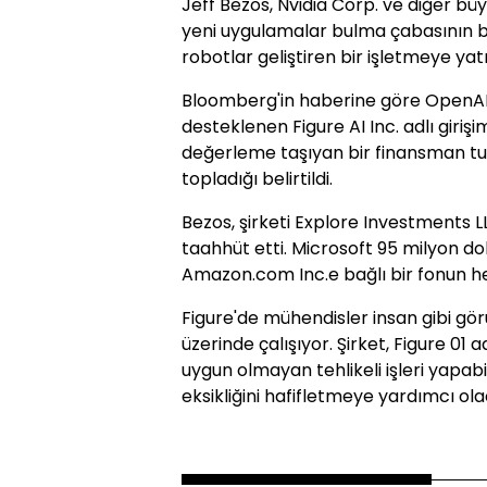
Jeff Bezos, Nvidia Corp. ve diğer büyü
yeni uygulamalar bulma çabasının bi
robotlar geliştiren bir işletmeye yat
Bloomberg'in haberine göre OpenA
desteklenen Figure AI Inc. adlı girişim
değerleme taşıyan bir finansman tu
topladığı belirtildi.
Bezos, şirketi Explore Investments LL
taahhüt etti. Microsoft 95 milyon do
Amazon.com Inc.e bağlı bir fonun her
Figure'de mühendisler insan gibi gö
üzerinde çalışıyor. Şirket, Figure 01 a
uygun olmayan tehlikeli işleri yapabi
eksikliğini hafifletmeye yardımcı ol