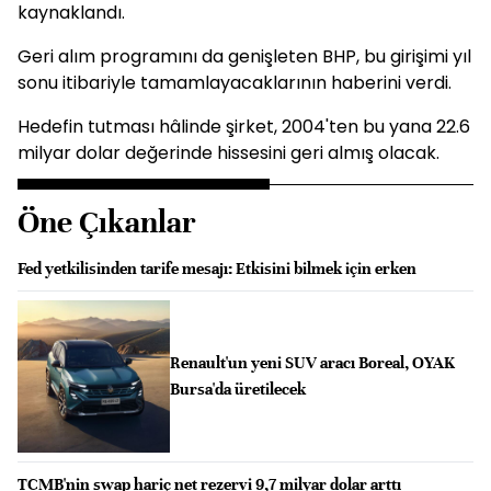
kaynaklandı.
Geri alım programını da genişleten BHP, bu girişimi yıl
sonu itibariyle tamamlayacaklarının haberini verdi.
Hedefin tutması hâlinde şirket, 2004'ten bu yana 22.6
milyar dolar değerinde hissesini geri almış olacak.
Öne Çıkanlar
Fed yetkilisinden tarife mesajı: Etkisini bilmek için erken
Renault'un yeni SUV aracı Boreal, OYAK
Bursa'da üretilecek
TCMB'nin swap hariç net rezervi 9,7 milyar dolar arttı