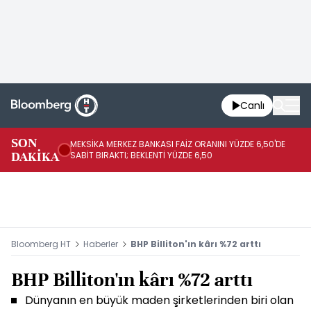
Canlı
SON
MEKSİKA MERKEZ BANKASI FAİZ ORANINI YÜZDE 6,50'DE
OY
DAKİKA
SABİT BIRAKTI; BEKLENTİ YÜZDE 6,50
AÇ
Bloomberg HT
Haberler
BHP Billiton'ın kârı %72 arttı
BHP Billiton'ın kârı %72 arttı
Dünyanın en büyük maden şirketlerinden biri olan