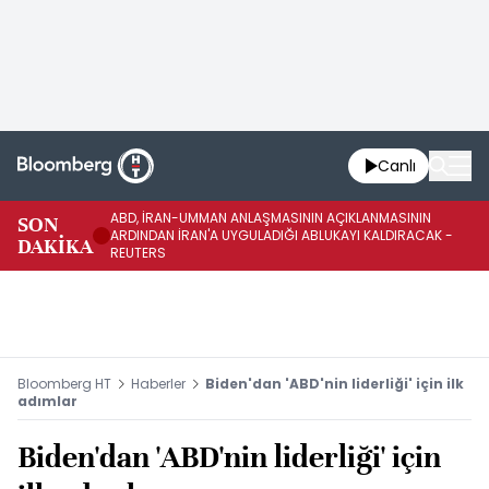
Canlı
ABD, İRAN-UMMAN ANLAŞMASININ AÇIKLANMASININ
AB
SON
ARDINDAN İRAN'A UYGULADIĞI ABLUKAYI KALDIRACAK -
GE
DAKİKA
REUTERS
UY
Bloomberg HT
Haberler
Biden'dan 'ABD'nin liderliği' için ilk
adımlar
Biden'dan 'ABD'nin liderliği' için