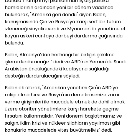
Donald Trump'ın iyi planlanmamış dış politika
hamlelerinin ardından yeni bir dönem vaadinde
bulunarak, "Amerika geri döndü" diyen Biden,
konuşmasında Çin ve Rusya'ya karşı sert bir tutum
izleneceği sinyalini verdi ve Myanmar'da yönetime el
koyan askeri cuntaya darbeyi durdurma çağrısında
bulundu.
Biden, Almanya’dan herhangi bir birliğin çekilme
işlemi durduracağız.” dedi ve ABD'nin Yemen'de Suudi
Arabistan öncülüğündeki koalisyona sağladığı
desteğin durdurulacağını söyledi.
Biden ek olarak, "Amerikan yönetimi Çin'in ABD'ye
rakip olma hırsı ve Rusya'nın demokrasimize zarar
verme girişimleri ile mücadele etmek de dahil olmak
üzere otoriter yönetimlere karşı harekete geçme
fırsatını kullanmalıdır. Yeni dönemi başlatmamız ve
salgın, iklim krizi ve nükleer silahların yayılması gibi
konularla mücadelede vites büyütmeliyiz" dedi.