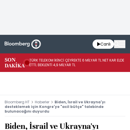
Canlı
SON
TÜRK TELEKOM İKİNCİ ÇEYREKTE 6 MİLYAR TL NET KAR ELDE
AB
DAKİKA
ETTİ; BEKLENTİ 4,9 MİLYAR TL
İR
Bloomberg HT
Haberler
Biden, İsrail ve Ukrayna'yı
desteklemek için Kongre'ye "acil bütçe" talebinde
bulunacağını duyurdu
Biden, İsrail ve Ukrayna'yı