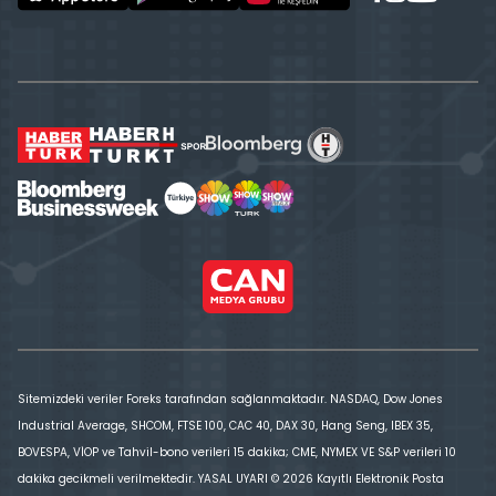
Sitemizdeki veriler Foreks tarafından sağlanmaktadır. NASDAQ, Dow Jones
Industrial Average, SHCOM, FTSE 100, CAC 40, DAX 30, Hang Seng, IBEX 35,
BOVESPA, VİOP ve Tahvil-bono verileri 15 dakika; CME, NYMEX VE S&P verileri 10
dakika gecikmeli verilmektedir. YASAL UYARI © 2026 Kayıtlı Elektronik Posta