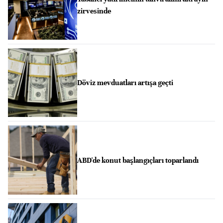
zirvesinde
Döviz mevduatları artışa geçti
ABD'de konut başlangıçları toparlandı