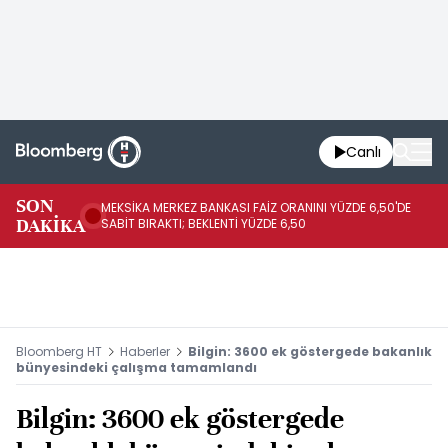
Canlı
SON
MEKSİKA MERKEZ BANKASI FAİZ ORANINI YÜZDE 6,50'DE
OY
DAKİKA
SABİT BIRAKTI; BEKLENTİ YÜZDE 6,50
AÇ
Bloomberg HT
Haberler
Bilgin: 3600 ek göstergede bakanlık
bünyesindeki çalışma tamamlandı
Bilgin: 3600 ek göstergede