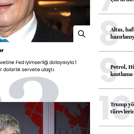
8
Altın, ha
hazırlanı
03
ar
9
tine Fed iyimserliği dolayısıyla 1
Petrol, H
 dolarlık servete ulaştı.
kısıtlama
10
Trump yön
türevleri