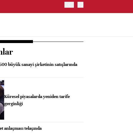
ALMANYA'DA SANAYİ ÜRETİ
nlar
 500 büyük sanayi şirketinin satışlarında
Küresel piyasalarda yeniden tarife
gerginliği
ret anlaşması telaşında