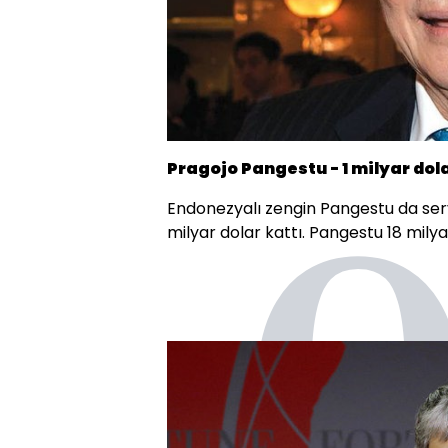
Pragojo Pangestu - 1 milyar dol
Endonezyalı zengin Pangestu da serve
milyar dolar kattı. Pangestu 18 milyar