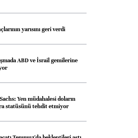
larının yarısını geri verdi
aşmada ABD ve İsrail gemilerine
iyor
achs: Yen müdahalesi doların
ra statüsünü tehdit etmiyor
racatı Temmuz'da beklentileri aştı