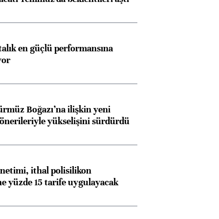
ftalık en güçlü performansına
yor
ürmüz Boğazı’na ilişkin yeni
 önerileriyle yükselişini sürdürdü
etimi, ithal polisilikon
ne yüzde 15 tarife uygulayacak