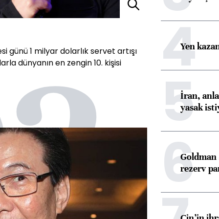
4
02
Yen kazanç
i günü 1 milyar dolarlık servet artışı
arla dünyanın en zengin 10. kişisi
5
İran, anl
yasak ist
6
Goldman S
rezerv pa
7
Çin’in ih