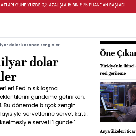
ATLARI GÜNE YÜZDE 0,3 AZALIŞLA 15 BİN 875 PUANDAN BAŞLADI
ilyar dolar kazanan zenginler
Öne Çıka
ilyar dolar
Türkiye'nin ikinci
ler
reel gerileme
rileri Fed'in sıkılaşma
lentilerini gündeme getirirken,
tti. Bu dönemde birçok zengin
olayısıyla servetlerine servet kattı.
ükselmesiyle serveti 1 günde 1
Asya ülkeleri tica