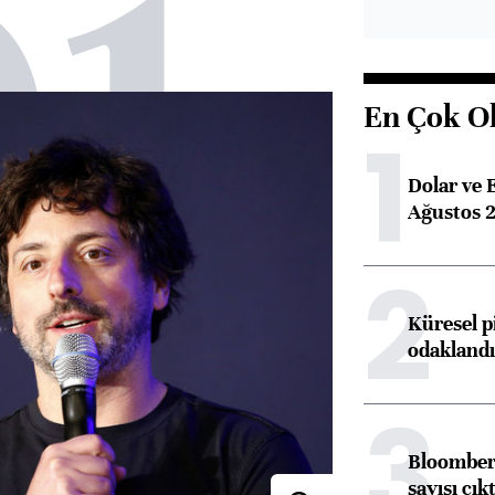
01
En Çok O
1
Dolar ve 
Ağustos 2
2
Küresel p
odaklandı
3
Bloomberg
sayısı çıkt