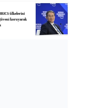
BRICS ülkelerini
 güveni koruyarak
ı