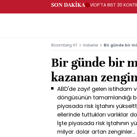
SON DAKİKA
VİOP'TA BIST 30 KONTR
Bloomberg HT
Haberler
Bir günde bir m
Bir günde bir m
kazanan zengin
ABD'de zayıf gelen istihdam ve
döngüsünün tamamlandığı bek
piyasada risk iştahını yüksel
ellerinde tuttukları varlıklar d
İşte piyasada risk iştahının y
milyar dolar artan zenginler...