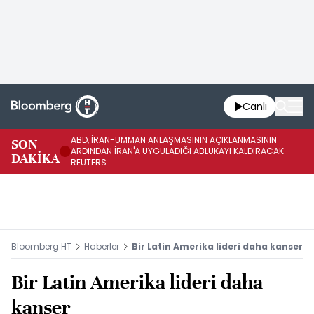
Canlı
ABD, İRAN-UMMAN ANLAŞMASININ AÇIKLANMASININ
AB
SON
ARDINDAN İRAN'A UYGULADIĞI ABLUKAYI KALDIRACAK -
GE
DAKİKA
REUTERS
UY
Bloomberg HT
Haberler
Bir Latin Amerika lideri daha kanser
Bir Latin Amerika lideri daha
kanser