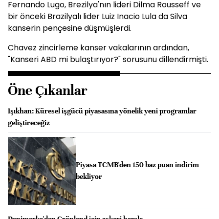
Fernando Lugo, Brezilya'nın lideri Dilma Rousseff ve
bir önceki Brazilyalı lider Luiz Inacio Lula da Silva
kanserin pençesine düşmüşlerdi.
Chavez zincirleme kanser vakalarının ardından,
"Kanseri ABD mi bulaştırıyor?" sorusunu dillendirmişti.
Öne Çıkanlar
Işıkhan: Küresel işgücü piyasasına yönelik yeni programlar
geliştireceğiz
Piyasa TCMB'den 150 baz puan indirim
bekliyor
Danimarka'dan Grönland için askeri hamle