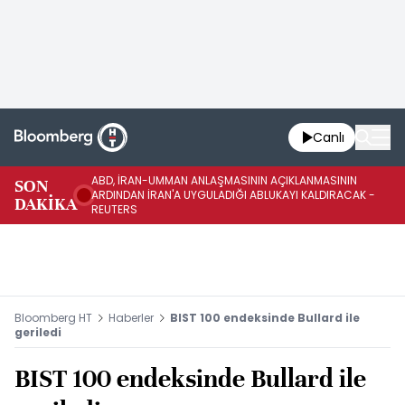
Canlı
ABD, İRAN-UMMAN ANLAŞMASININ AÇIKLANMASININ
AB
SON
ARDINDAN İRAN'A UYGULADIĞI ABLUKAYI KALDIRACAK -
GE
DAKİKA
REUTERS
UY
Bloomberg HT
Haberler
BIST 100 endeksinde Bullard ile
geriledi
BIST 100 endeksinde Bullard ile