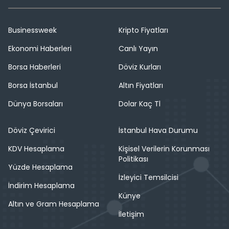
Businessweek
Kripto Fiyatları
Ekonomi Haberleri
Canlı Yayın
Borsa Haberleri
Döviz Kurları
Borsa İstanbul
Altın Fiyatları
Dünya Borsaları
Dolar Kaç Tl
Döviz Çevirici
İstanbul Hava Durumu
KDV Hesaplama
Kişisel Verilerin Korunması
Politikası
Yüzde Hesaplama
İzleyici Temsilcisi
İndirim Hesaplama
Künye
Altın ve Gram Hesaplama
İletişim