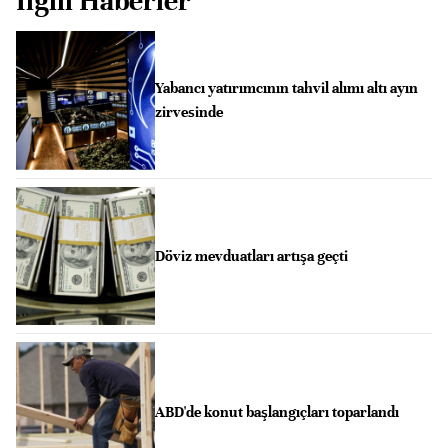
İlgili Haberler
Yabancı yatırımcının tahvil alımı altı ayın
zirvesinde
Döviz mevduatları artışa geçti
ABD'de konut başlangıçları toparlandı