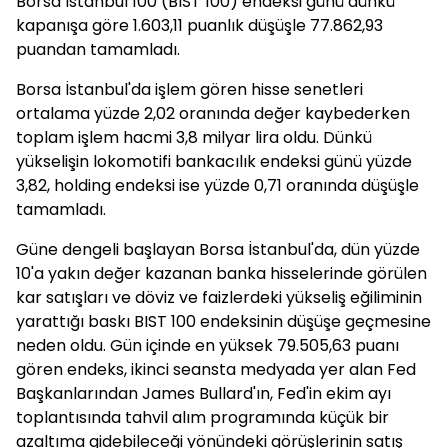
Borsa İstanbul 100 (BIST 100) endeksi günü dünkü
kapanışa göre 1.603,11 puanlık düşüşle 77.862,93
puandan tamamladı.
Borsa İstanbul'da işlem gören hisse senetleri
ortalama yüzde 2,02 oranında değer kaybederken
toplam işlem hacmi 3,8 milyar lira oldu. Dünkü
yükselişin lokomotifi bankacılık endeksi günü yüzde
3,82, holding endeksi ise yüzde 0,71 oranında düşüşle
tamamladı.
Güne dengeli başlayan Borsa İstanbul'da, dün yüzde
10'a yakın değer kazanan banka hisselerinde görülen
kar satışları ve döviz ve faizlerdeki yükseliş eğiliminin
yarattığı baskı BIST 100 endeksinin düşüşe geçmesine
neden oldu. Gün içinde en yüksek 79.505,63 puanı
gören endeks, ikinci seansta medyada yer alan Fed
Başkanlarından James Bullard'ın, Fed'in ekim ayı
toplantısında tahvil alım programında küçük bir
azaltıma gidebileceği yönündeki görüşlerinin satış