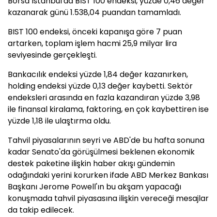
Borsa İstanbul'da BIST 100 endeksi, yüzde 0,46 değer
kazanarak günü 1.538,04 puandan tamamladı.
BIST 100 endeksi, önceki kapanışa göre 7 puan
artarken, toplam işlem hacmi 25,9 milyar lira
seviyesinde gerçekleşti.
Bankacılık endeksi yüzde 1,84 değer kazanırken,
holding endeksi yüzde 0,13 değer kaybetti. Sektör
endeksleri arasında en fazla kazandıran yüzde 3,98
ile finansal kiralama, faktoring, en çok kaybettiren ise
yüzde 1,18 ile ulaştırma oldu.
Tahvil piyasalarının seyri ve ABD'de bu hafta sonuna
kadar Senato'da görüşülmesi beklenen ekonomik
destek paketine ilişkin haber akışı gündemin
odağındaki yerini korurken ifade ABD Merkez Bankası
Başkanı Jerome Powell'ın bu akşam yapacağı
konuşmada tahvil piyasasına ilişkin vereceği mesajlar
da takip edilecek.