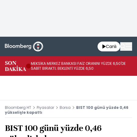
Canlı
SON
MEKSİKA MERKEZ BANKASI FAİZ ORANINI YÜZDE 6,50'DE
OY
DAKİKA
SABİT BIRAKTI; BEKLENTİ YÜZDE 6,50
AÇ
Bloomberg HT
Piyasalar
Borsa
BIST 100 günü yüzde 0,46
yükselişle kapattı
BIST 100 günü yüzde 0,46