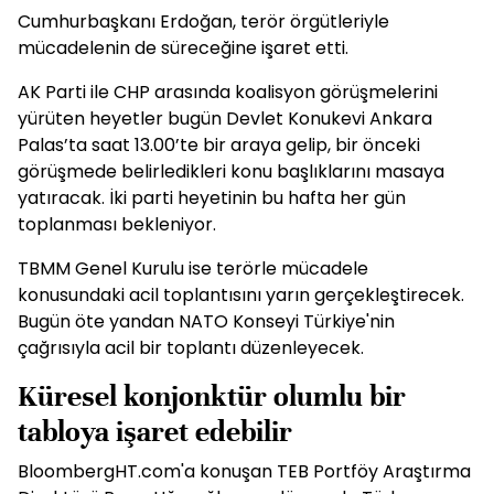
Cumhurbaşkanı Erdoğan, terör örgütleriyle
mücadelenin de süreceğine işaret etti.
AK Parti ile
CHP
arasında
koalisyon görüşmeleri
ni
yürüten
heyet
ler bugün Devlet Konukevi Ankara
Palas’ta saat 13.00’te bir araya gelip, bir önceki
görüşmede belirledikleri
konu başlıkları
nı masaya
yatıracak. İki parti heyetinin bu hafta her gün
toplanması bekleniyor.
TBMM Genel Kurulu ise terörle mücadele
konusundaki acil toplantısını yarın gerçekleştirecek.
Bugün öte yandan NATO Konseyi Türkiye'nin
çağrısıyla acil bir toplantı düzenleyecek.
Küresel konjonktür olumlu bir
tabloya işaret edebilir
BloombergHT.com'a konuşan TEB Portföy Araştırma