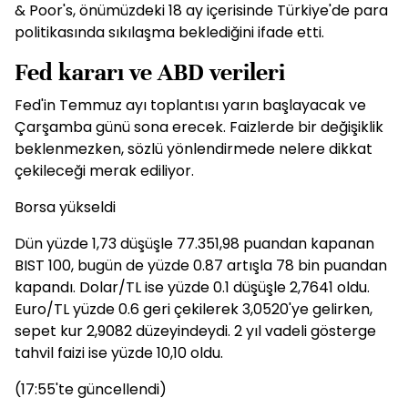
& Poor's, önümüzdeki 18 ay içerisinde Türkiye'de para
politikasında sıkılaşma beklediğini ifade etti.
Fed kararı ve ABD verileri
Fed'in Temmuz ayı toplantısı yarın başlayacak ve
Çarşamba günü sona erecek. Faizlerde bir değişiklik
beklenmezken, sözlü yönlendirmede nelere dikkat
çekileceği merak ediliyor.
Borsa yükseldi
Dün yüzde 1,73 düşüşle 77.351,98 puandan kapanan
BIST 100, bugün de yüzde 0.87 artışla 78 bin puandan
kapandı. Dolar/TL ise yüzde 0.1 düşüşle 2,7641 oldu.
Euro/TL yüzde 0.6 geri çekilerek 3,0520'ye gelirken,
sepet kur 2,9082 düzeyindeydi. 2 yıl vadeli gösterge
tahvil faizi ise yüzde 10,10 oldu.
(17:55'te güncellendi)