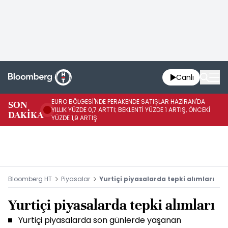
Canlı
EURO BÖLGESİ'NDE PERAKENDE SATIŞLAR HAZİRAN'DA
EU
SON
YILLIK YÜZDE 0,7 ARTTI; BEKLENTİ YÜZDE 1 ARTIŞ, ÖNCEKİ
AY
DAKİKA
YÜZDE 1,9 ARTIŞ
ÖN
Bloomberg HT
Piyasalar
Yurtiçi piyasalarda tepki alımları
Yurtiçi piyasalarda tepki alımları
Yurtiçi piyasalarda son günlerde yaşanan