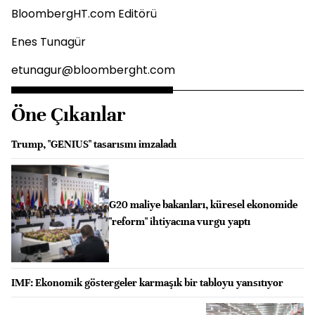
BloombergHT.com Editörü
Enes Tunagür
etunagur@bloomberght.com
Öne Çıkanlar
Trump, "GENIUS" tasarısını imzaladı
G20 maliye bakanları, küresel ekonomide
"reform" ihtiyacına vurgu yaptı
IMF: Ekonomik göstergeler karmaşık bir tabloyu yansıtıyor