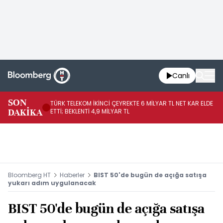
Canlı
SON
TÜRK TELEKOM İKİNCİ ÇEYREKTE 6 MİLYAR TL NET KAR ELDE
AB
DAKİKA
ETTİ; BEKLENTİ 4,9 MİLYAR TL
İR
Bloomberg HT
Haberler
BIST 50'de bugün de açığa satışa
yukarı adım uygulanacak
BIST 50'de bugün de açığa satışa