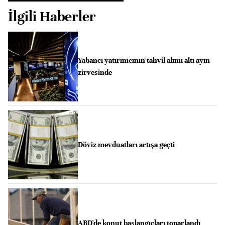
İlgili Haberler
Yabancı yatırımcının tahvil alımı altı ayın
zirvesinde
Döviz mevduatları artışa geçti
ABD'de konut başlangıçları toparlandı