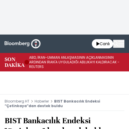
Canlı
ABD, İRAN-UMMAN ANLAŞMASININ AÇIKLANMASININ
AB
SON
ARDINDAN İRAN'A UYGULADIĞI ABLUKAYI KALDIRACAK -
GE
DAKİKA
REUTERS
UY
Bloomberg HT
Haberler
BIST Bankacılık Endeksi
“Çetinkaya”dan destek buldu
BIST Bankacılık Endeksi