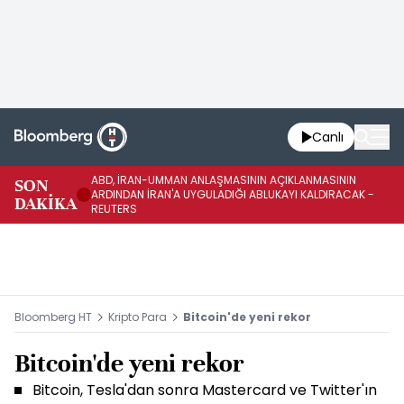
Canlı
ABD, İRAN-UMMAN ANLAŞMASININ AÇIKLANMASININ
AB
SON
ARDINDAN İRAN'A UYGULADIĞI ABLUKAYI KALDIRACAK -
GE
DAKİKA
REUTERS
UY
Bloomberg HT
Kripto Para
Bitcoin'de yeni rekor
Bitcoin'de yeni rekor
Bitcoin, Tesla'dan sonra Mastercard ve Twitter'ın