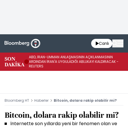
Canlı
ABD, İRAN-UMMAN ANLAŞMASININ AÇIKLANMASININ
AB
SON
ARDINDAN İRAN'A UYGULADIĞI ABLUKAYI KALDIRACAK -
GE
DAKİKA
REUTERS
UY
Bloomberg HT
Haberler
Bitcoin, dolara rakip olabilir mi?
Bitcoin, dolara rakip olabilir mi?
İnternette son yıllarda yeni bir fenomen olan ve