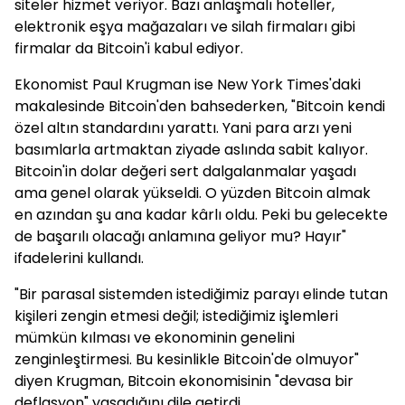
siteler hizmet veriyor. Bazı anlaşmalı hoteller,
elektronik eşya mağazaları ve silah firmaları gibi
firmalar da Bitcoin'i kabul ediyor.
Ekonomist Paul Krugman ise New York Times'daki
makalesinde Bitcoin'den bahsederken, "Bitcoin kendi
özel altın standardını yarattı. Yani para arzı yeni
basımlarla artmaktan ziyade aslında sabit kalıyor.
Bitcoin'in dolar değeri sert dalgalanmalar yaşadı
ama genel olarak yükseldi. O yüzden Bitcoin almak
en azından şu ana kadar kârlı oldu. Peki bu gelecekte
de başarılı olacağı anlamına geliyor mu? Hayır"
ifadelerini kullandı.
"Bir parasal sistemden istediğimiz parayı elinde tutan
kişileri zengin etmesi değil; istediğimiz işlemleri
mümkün kılması ve ekonominin genelini
zenginleştirmesi. Bu kesinlikle Bitcoin'de olmuyor"
diyen Krugman, Bitcoin ekonomisinin "devasa bir
deflasyon" yaşadığını dile getirdi.