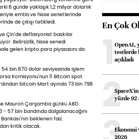
rki 8 günde yaklaşık 1,2 milyar dolarlık
eriyle emtia ve hisse senetlerinde
inde de çıkışı tetikledi.
En Çok O
1
ve Çin'de deflasyonist baskılar
or. Belirsizlik, hisse senedi
OpenAI, y
ale gelen kripto para piyasasını da
testlerde 
açıkladı
a 54 bin 870 dolar seviyesinde işlem
2
orsa Komisyonu'nun 11 Bitcoin spot
rdından bitcoin Mart ayında 73 bin 798
SpaceX'in 
yüzde 92 
line Mauron Çarşamba günkü ABD
53 - 57 bin bandında dalgalanacağını
3
 Bankası'nın beklenen faiz
ndan kritik olacak.
Ekonomi v
2026