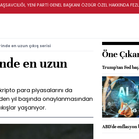
ŞSAVCILIĞI, YENİ PARTİ GENEL BAŞKANI ÖZGÜR ÖZEL HAKKINDA FEZ
İ
rinde en uzun çıkış serisi
Öne Çıka
inde en uzun
Trump'tan Fed başk
kripto para piyasalarını da
erinden yıl başında onaylanmasından
ıkışlar yaşanıyor.
ABD'de enflasyon b