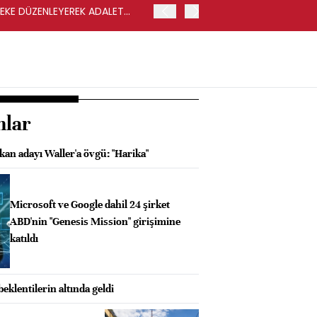
LEKE DÜZENLEYEREK ADALET
YENİ PARTİ GENEL BAŞKA
nlar
an adayı Waller'a övgü: "Harika"
Microsoft ve Google dahil 24 şirket
ABD'nin "Genesis Mission" girişimine
katıldı
eklentilerin altında geldi