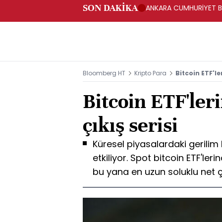
SON DAKİKA
ANKARA CUMHURİYET BA
BAKANLIĞINA GÖNDERD
Bloomberg HT
Kripto Para
Bitcoin ETF'le
Bitcoin ETF'ler
çıkış serisi
Küresel piyasalardaki gerilim 
etkiliyor. Spot bitcoin ETF'l
bu yana en uzun soluklu net ç