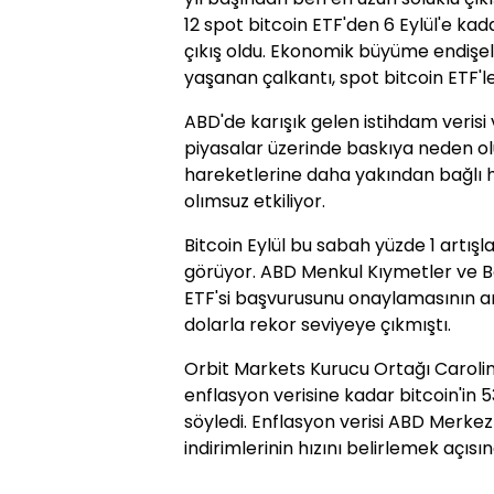
12 spot bitcoin ETF'den 6 Eylül'e kada
çıkış oldu. Ekonomik büyüme endişel
yaşanan çalkantı, spot bitcoin ETF'ler
ABD'de karışık gelen istihdam verisi 
piyasalar üzerinde baskıya neden oluy
hareketlerine daha yakından bağlı h
olımsuz etkiliyor.
Bitcoin Eylül bu sabah yüzde 1 artışl
görüyor. ABD Menkul Kıymetler ve B
ETF'si başvurusunu onaylamasının a
dolarla rekor seviyeye çıkmıştı.
Orbit Markets Kurucu Ortağı Caro
enflasyon verisine kadar bitcoin'in 
söyledi. Enflasyon verisi ABD Merkez
indirimlerinin hızını belirlemek açısı