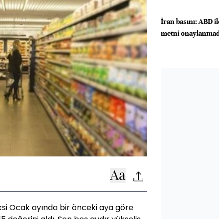
İran basını: ABD i
metni onaylanmad
si Ocak ayında bir önceki aya göre