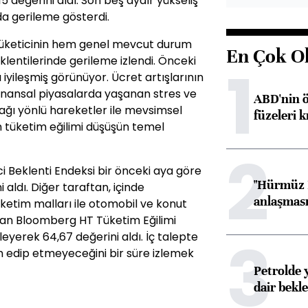
 değerini aldı. Son beş aydır yükseliş
a gerileme gösterdi.
 tüketicinin hem genel mevcut durum
En Çok O
klentilerinde gerileme izlendi. Önceki
1
ı iyileşmiş görünüyor. Ücret artışlarının
, finansal piyasalarda yaşanan stres ve
ABD'nin ö
ğı yönlü hareketler ile mevsimsel
füzeleri k
n tüketim eğilimi düşüşün temel
2
 Beklenti Endeksi bir önceki aya göre
"Hürmüz B
 aldı. Diğer taraftan, içinde
anlaşması 
etim malları ile otomobil ve konut
şan Bloomberg HT Tüketim Eğilimi
3
leyerek 64,67 değerini aldı. İç talepte
m edip etmeyeceğini bir süre izlemek
Petrolde 
dair bekle