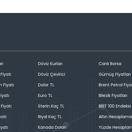
rı
Döviz Kurları
Canlı Borsa
Fiyatı
Döviz Çevirici
Gümüş Fiyatları
n Fiyatı
Dolar TL
Brent Petrol Fiya
iyatı
Euro TL
Bilezik Fiyatları
 Fiyatı
Sterin Kaç TL
BIST 100 Endeksi
yatı
Riyal Kaç TL
Altın Hesaplama
iyatı
Kanada Doları
Yüzde Hesapla