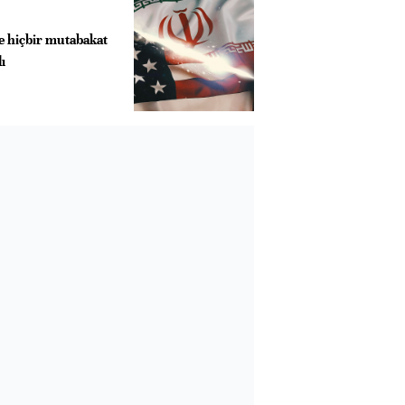
le hiçbir mutabakat
ı