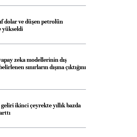
yıf dolar ve düşen petrolün
e yükseldi
Almanya, Commerzbank
Ba
konusunda Unicredit ile
me
apay zeka modellerinin dış
belirlenen sınırların dışına çıktığını
görüşmelere hazırlanıyor
ngıçları
geliri ikinci çeyrekte yıllık bazda
arttı