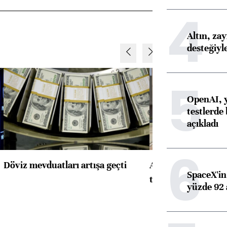
4
Altın, za
desteğiyl
5
OpenAI, y
testlerde 
açıkladı
6
Döviz mevduatları artışa geçti
ABD'de konut başla
SpaceX'in 
toparlandı
yüzde 92 