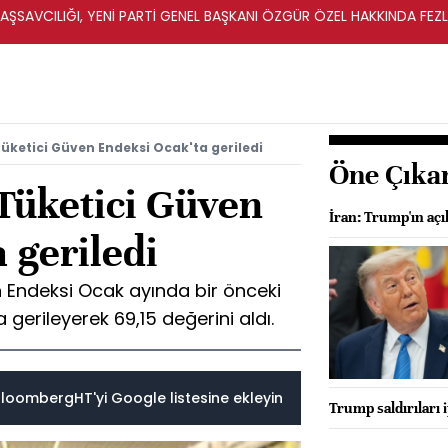
ŞSAVCILIĞI, YENİ PARTİ GENEL BAŞKANI ÖZGÜR ÖZEL HAKKINDA FEZ
İ
ketici Güven Endeksi Ocak'ta geriledi
Öne Çıka
Tüketici Güven
İran: Trump'ın aç
 geriledi
 Endeksi Ocak ayında bir önceki
gerileyerek 69,15 değerini aldı.
loombergHT'yi Google listesine ekleyin
Trump saldırıları 