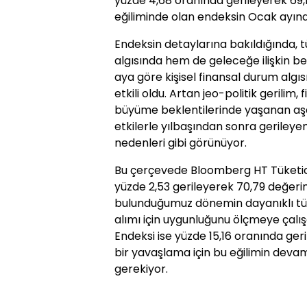
yüzde 4,68 oranında gerileyerek 69,15
eğiliminde olan endeksin Ocak ayınd
Endeksin detaylarına bakıldığında,
algısında hem de geleceğe ilişkin be
aya göre kişisel finansal durum algıs
etkili oldu. Artan jeo-politik gerilim
büyüme beklentilerinde yaşanan aşa
etkilerle yılbaşından sonra gerileye
nedenleri gibi görünüyor.
Bu çerçevede Bloomberg HT Tüketici
yüzde 2,53 gerileyerek 70,79 değerini
bulunduğumuz dönemin dayanıklı tük
alımı için uygunluğunu ölçmeye çalı
Endeksi ise yüzde 15,16 oranında geri
bir yavaşlama için bu eğilimin deva
gerekiyor.