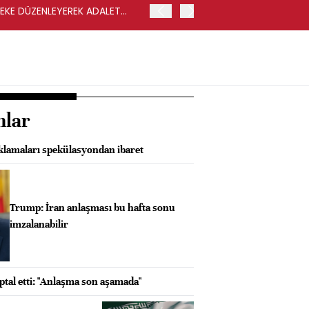
LEKE DÜZENLEYEREK ADALET
YENİ PARTİ GENEL BAŞKA
nlar
ıklamaları spekülasyondan ibaret
Trump: İran anlaşması bu hafta sonu
imzalanabilir
iptal etti: "Anlaşma son aşamada"