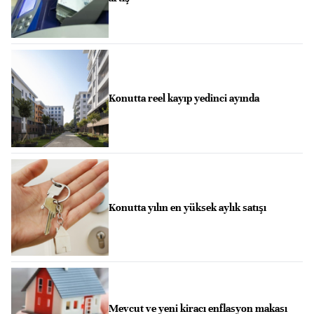
Konutta reel kayıp yedinci ayında
Konutta yılın en yüksek aylık satışı
Mevcut ve yeni kiracı enflasyon makası