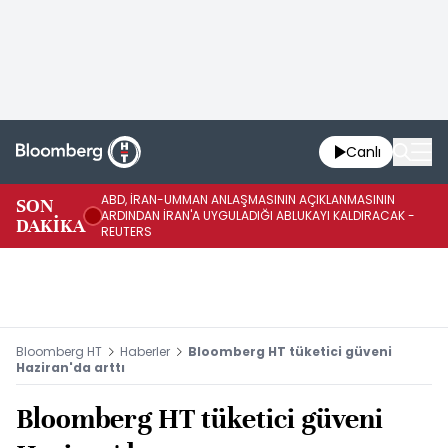
Canlı
ABD, İRAN-UMMAN ANLAŞMASININ AÇIKLANMASININ
AB
SON
ARDINDAN İRAN'A UYGULADIĞI ABLUKAYI KALDIRACAK -
GE
DAKİKA
REUTERS
UY
Bloomberg HT
Haberler
Bloomberg HT tüketici güveni
Haziran'da arttı
Bloomberg HT tüketici güveni