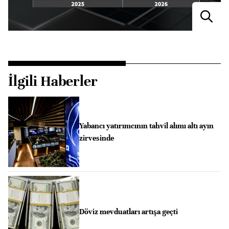
İlgili Haberler
Yabancı yatırımcının tahvil alımı altı ayın
zirvesinde
Döviz mevduatları artışa geçti