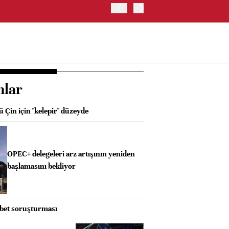
İRAN: HÜRMÜZ'DE GEÇİC
nlar
ü Çin için "kelepir" düzeyde
OPEC+ delegeleri arz artışının yeniden
başlamasını bekliyor
abet soruşturması