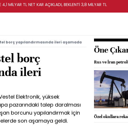
 4,1 MİLYAR TL NET KAR AÇIKLADI, BEKLENTİ 3,8 MİLYAR TL
tel borç yapılandırmasında ileri aşamada
Öne Çıka
tel borç
Rus ve İran petrol
da ileri
estel Elektronik, yüksek
upa pazarındaki talep daralması
aşan borcunu yapılandırmak için
Özel okullara rek
elerde son aşamaya geldi.