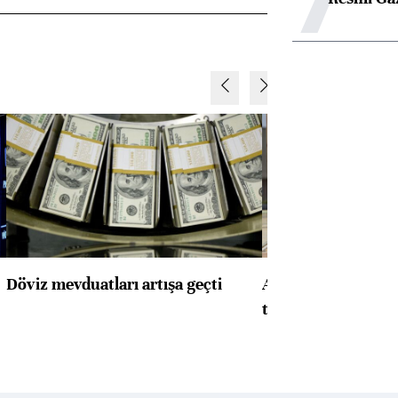
Döviz mevduatları artışa geçti
ABD'de konut başla
toparlandı