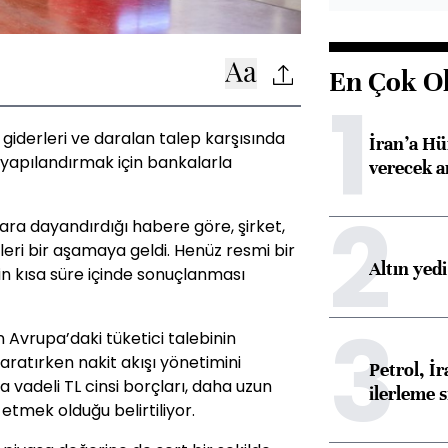
En Çok O
1
giderleri ve daralan talep karşısında
İran’a Hü
yapılandırmak için bankalarla
verecek 
2
ra dayandırdığı habere göre, şirket,
eri bir aşamaya geldi. Henüz resmi bir
Altın yed
n kısa süre içinde sonuçlanması
3
n Avrupa’daki tüketici talebinin
yaratırken nakit akışı yönetimini
Petrol, 
ısa vadeli TL cinsi borçları, daha uzun
ilerleme s
 etmek olduğu belirtiliyor.