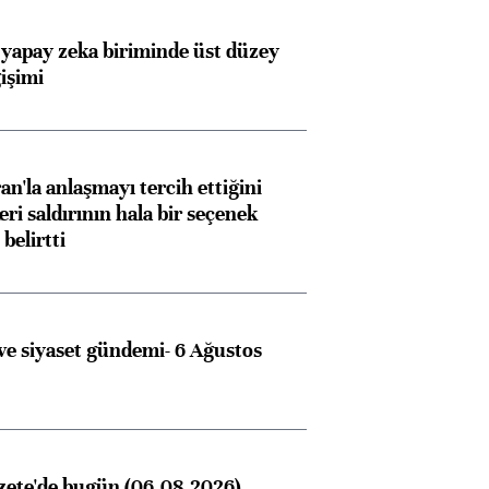
 yapay zeka biriminde üst düzey
işimi
an'la anlaşmayı tercih ettiğini
ri saldırının hala bir seçenek
belirtti
e siyaset gündemi- 6 Ağustos
zete'de bugün (06.08.2026)