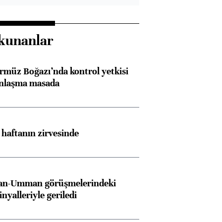
kunanlar
rmüz Boğazı’nda kontrol yetkisi
anlaşma masada
i haftanın zirvesinde
İran-Umman görüşmelerindeki
inyalleriyle geriledi