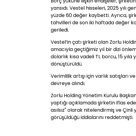
Borç yüküne ilişkin endişeler, şirketi
yansıdı. Vestel hisseleri, 2025 yılı ge
yüzde 60 değer kaybetti. Ayrıca, şirk
tahvilleri de son iki haftada değer 
geriledi.
Vestel’in çatı şirketi olan Zorlu Hold
amacıyla geçtiğimiz yıl bir dizi önle
dolarlık kısa vadeli TL borcu, 15 yıla 
dönüştürüldü.
Verimlilik artışı için varlık satışlar
devreye alındı.
Zorlu Holding Yönetim Kurulu Başkan
yaptığı açıklamada şirketin iflas e
asılsız" olarak nitelendirmiş ve Çinli 
görüşüldüğü iddialarını reddetmişti.