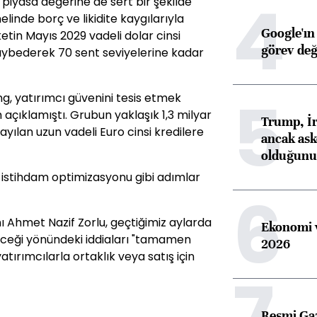
4
n piyasa değerine de sert bir şekilde
nelinde borç ve likidite kaygılarıyla
Google'ın
etin Mayıs 2029 vadeli dolar cinsi
görev değ
kaybederek 70 sent seviyelerine kadar
5
ing, yatırımcı güvenini tesis etmek
m açıklamıştı. Grubun yaklaşık 1,3 milyar
Trump, İr
yayılan uzun vadeli Euro cinsi kredilere
ancak aske
olduğunu 
ı ve istihdam optimizasyonu gibi adımlar
6
ı Ahmet Nazif Zorlu, geçtiğimiz aylarda
Ekonomi v
deceği yönündeki iddiaları "tamamen
2026
yatırımcılarla ortaklık veya satış için
7
Resmi Ga