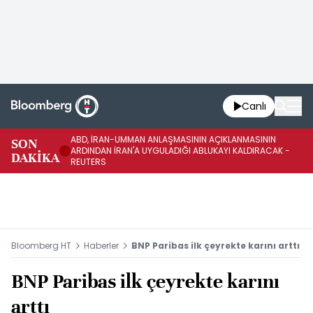
Canlı
ABD, İRAN-UMMAN ANLAŞMASININ AÇIKLANMASININ
AB
SON
ARDINDAN İRAN'A UYGULADIĞI ABLUKAYI KALDIRACAK -
GE
DAKİKA
REUTERS
UY
Bloomberg HT
Haberler
BNP Paribas ilk çeyrekte karını arttı
BNP Paribas ilk çeyrekte karını
arttı