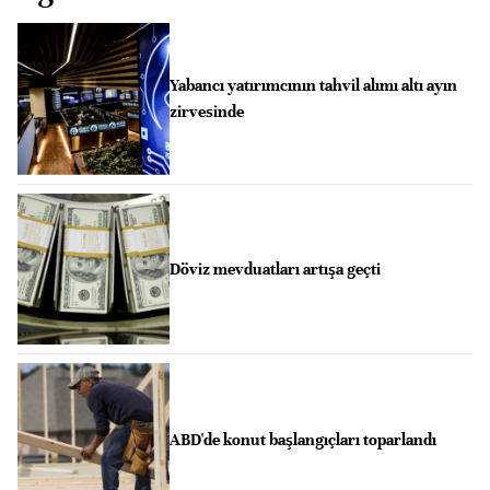
Yabancı yatırımcının tahvil alımı altı ayın
zirvesinde
Döviz mevduatları artışa geçti
ABD'de konut başlangıçları toparlandı